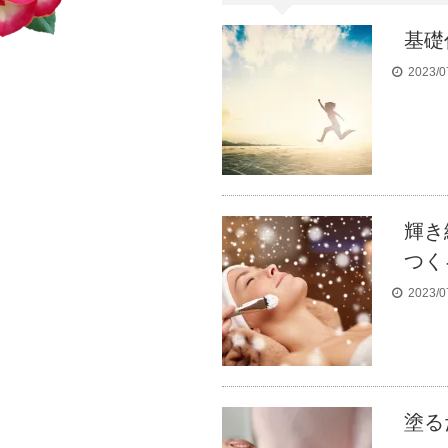
基礎
2023/0
輝き
つく
2023/0
塗る