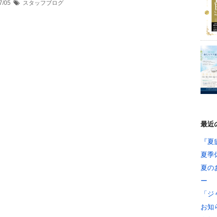
7/05
スタッフブログ
最近
『夏
夏季
夏の
ー
「ジ
お知