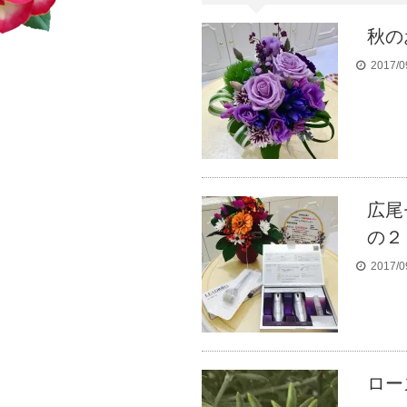
秋の
2017/0
広尾
の２
2017/0
ロー