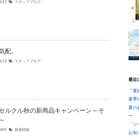
9/15
スタッフブログ
気配。
9/13
スタッフブログ
最近
『夏
夏季
夏の
セルクル秋の新商品キャンペーン～そ
ー
～
「ジ
9/05
新着情報
お知