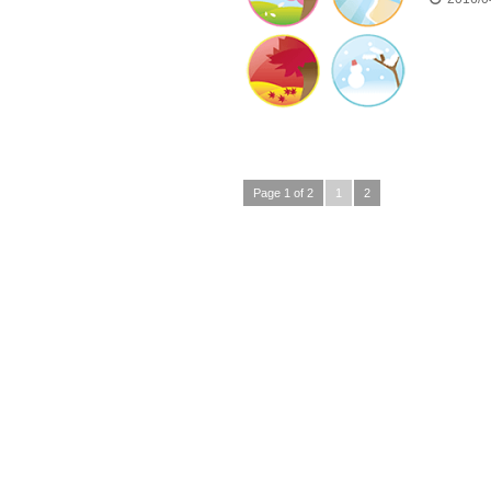
Page 1 of 2
1
2