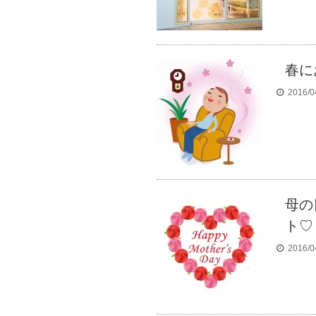
春に
2016/0
母の
ト♡
2016/0