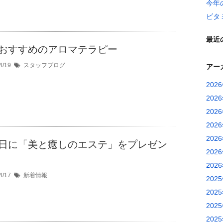
今年
ビタ
最近
おすすめのアロマテラピー
4/19
スタッフブログ
アー
202
202
202
202
202
日に「美と癒しのエステ」をプレゼン
202
202
4/17
新着情報
202
202
202
202