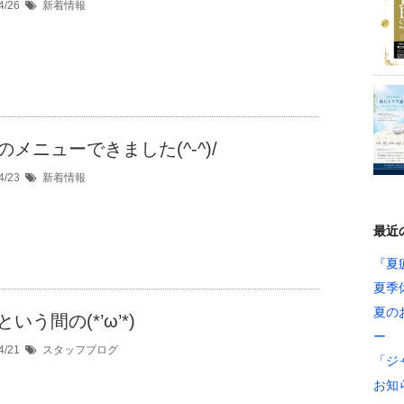
4/26
新着情報
のメニューできました(^-^)/
4/23
新着情報
最近
『夏
夏季
夏の
いう間の(*’ω’*)
ー
4/21
スタッフブログ
「ジ
お知