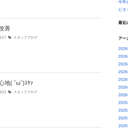
今年
ビタ
最近
改善
1/17
スタッフブログ
アー
202
202
202
202
202
地( ˘ω˘)ｽﾔｧ
202
1/12
スタッフブログ
202
202
202
202
202