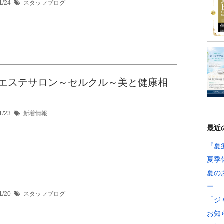
1/24
スタッフブログ
エステサロン～セルクル～美と健康相
1/23
新着情報
最近
『夏
夏季
夏の
ー
1/20
スタッフブログ
「ジ
お知