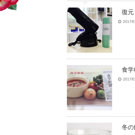
復元
2017/0
食学
2017/0
冬の