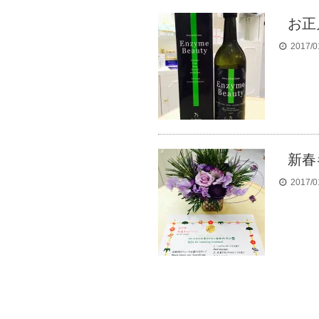
お正
2017/0
新春
2017/0