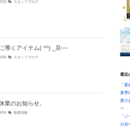
8/10
スタッフブログ
に導くアイテム( ^^) _旦~~
8/09
スタッフブログ
最近
『夏
夏季
夏の
休業のお知らせ。
ー
8/04
新着情報
「ジ
お知