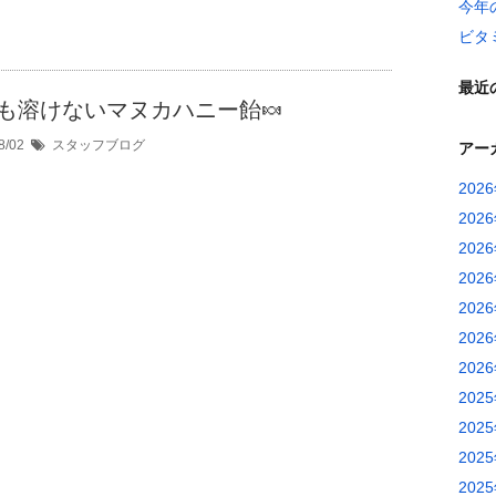
今年
ビタ
最近
も溶けないマヌカハニー飴🍬
8/02
スタッフブログ
アー
202
202
202
202
202
202
202
202
202
202
202