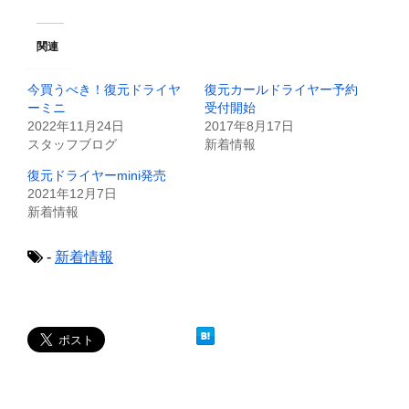
て
o
T
o
w
k
i
で
関連
t
共
t
有
e
す
今買うべき！復元ドライヤ
復元カールドライヤー予約
r
る
で
に
ーミニ
受付開始
共
は
2022年11月24日
2017年8月17日
有
ク
(
リ
スタッフブログ
新着情報
新
ッ
し
ク
復元ドライヤーmini発売
い
し
ウ
て
2021年12月7日
ィ
く
新着情報
ン
だ
ド
さ
ウ
い
で
(
-
新着情報
開
新
き
し
ま
い
す
ウ
)
ィ
ン
ド
ウ
で
開
き
ま
す