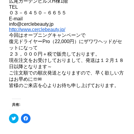
広尾ガーデンヒルズH棟1階
TEL
０３－６４５０－６６５５
E-mail
info@cerclebeauty.jp
http://www.cerclebeauty.jp/
今回はオープニングキャンペーンで
復元ドライヤーPro（22,000円）にザワワヘッドがセ
ットになって
２３，０００円＋税で販売しております。
現在注文をお受けしておりまして、発送は１２月１８
日以降となります～
ご注文順での順次発送となりますので、早く欲しい方
はお早めに☏✉
皆様のご来店を心よりお待ち申し上げております。
共有:
ク
F
リ
a
ッ
c
ク
e
し
b