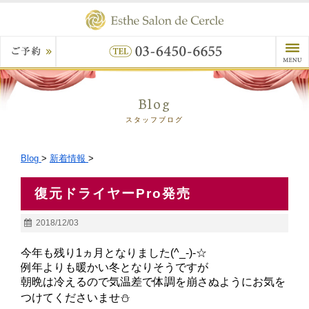
Blog
スタッフブログ
Blog
>
新着情報
>
復元ドライヤーPro発売
2018/12/03
今年も残り1ヵ月となりました(^_-)-☆
例年よりも暖かい冬となりそうですが
朝晩は冷えるので気温差で体調を崩さぬようにお気を
つけてくださいませ⛄