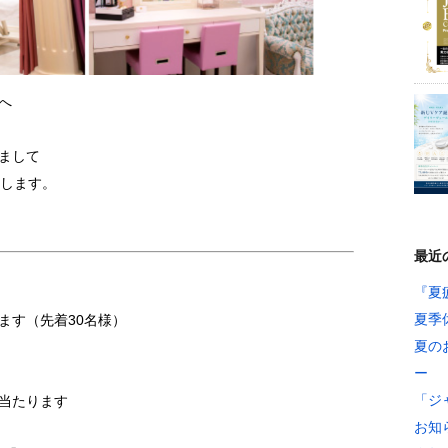
へ
まして
します。
最近
『夏
夏季
ます（先着30名様）
夏の
ー
「ジ
当たります
お知