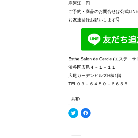
寒河江 円
ご予約・商品のお問合せは公式LINE
お友達登録お願いします👇
Esthe Salon de Cercle (エ
渋谷区広尾４－１－１１
広尾ガーデンヒルズH棟1階
TEL０３－６４５０－６６５５
共有:
ク
F
リ
a
ッ
c
ク
e
し
b
て
o
T
o