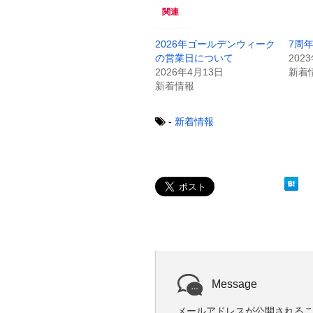
w
k
関連
i
で
t
共
t
有
e
す
2026年ゴールデンウィーク
7周
r
る
の営業日について
202
で
に
共
は
2026年4月13日
新着
有
ク
新着情報
(
リ
新
ッ
し
ク
い
し
-
新着情報
ウ
て
ィ
く
ン
だ
ド
さ
ウ
い
で
(
開
新
き
し
ま
い
す
ウ
)
ィ
ン
ド
ウ
で
開
き
ま
Message
す
)
メールアドレスが公開される