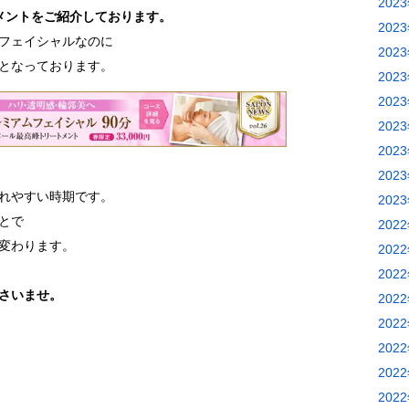
202
メントをご紹介しております。
202
フェイシャルなのに
202
となっております。
202
202
202
202
202
れやすい時期です。
202
とで
202
変わります。
202
202
さいませ。
202
202
202
202
202