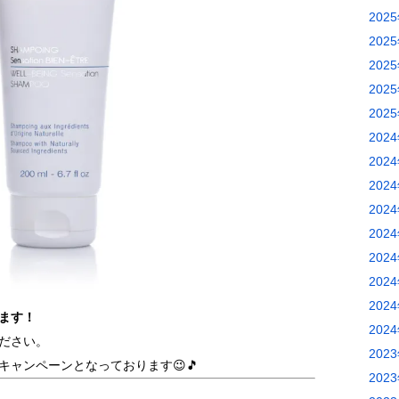
202
202
202
202
202
202
202
202
202
202
202
202
202
ます！
202
ださい。
202
ャンペーンとなっております😉🎵
202