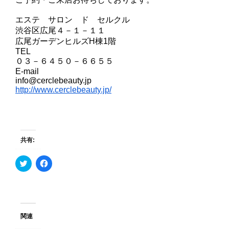
エステ サロン ド セルクル
渋谷区広尾４－１－１１
広尾ガーデンヒルズH棟1階
TEL
０３－６４５０－６６５５
E-mail
info@cerclebeauty.jp
http://www.cerclebeauty.jp/
共有:
ク
F
リ
a
ッ
c
ク
e
し
b
て
o
T
o
w
k
i
で
関連
t
共
t
有