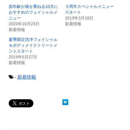
e
す
肌年齢が歳を重ねる10月に
３周年スペシャルメニュー
r
る
で
に
おすすめのフェイシャルメ
スタート
共
は
ニュー
2019年3月18日
有
ク
(
リ
2023年10月23日
新着情報
新
ッ
新着情報
し
ク
い
し
ウ
て
夏季限定洗浄フェイシャル
ィ
く
＆ボディメイクトリートメ
ン
だ
ド
さ
ントスタート
ウ
い
で
(
2019年6月27日
開
新
新着情報
き
し
ま
い
す
ウ
)
ィ
-
新着情報
ン
ド
ウ
で
開
き
ま
す
)