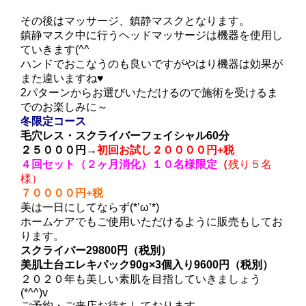
その後はマッサージ、鎮静マスクとなります。
鎮静マスク中に行うヘッドマッサージは機器を使用し
ていきます(^^ゞ
ハンドでおこなうのも良いですがやはり機器は効果が
また違いますね♥
2パターンからお選びいただけるので施術を受けるま
でのお楽しみに～
冬限定コース
毛穴レス・スクライバーフェイシャル60分
２５０００円→
初回お試し２００００円+税
４回セット（２ヶ月消化）１０名様限定
（
残り５名
様）
７００００円+税
美は一日にしてならず(*’ω’*)
ホームケアでもご使用いただけるように販売もしてお
ります。
スクライバー29800円（税別）
美肌土台エレキパック90g×3個入り9600円（税別）
２０２０年も美しい素肌を目指していきましょう
(*^^)v
ご予約・ご来店お待ちしております。