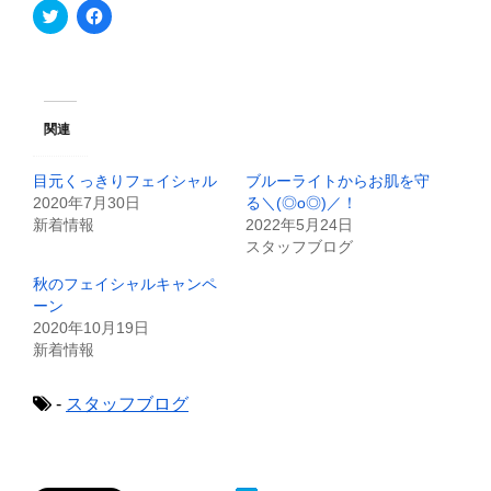
ク
F
リ
a
ッ
c
ク
e
し
b
て
o
T
o
w
k
i
で
関連
t
共
t
有
e
す
目元くっきりフェイシャル
ブルーライトからお肌を守
r
る
で
に
2020年7月30日
る＼(◎o◎)／！
共
は
新着情報
2022年5月24日
有
ク
(
リ
スタッフブログ
新
ッ
し
ク
秋のフェイシャルキャンペ
い
し
ウ
て
ーン
ィ
く
2020年10月19日
ン
だ
ド
さ
新着情報
ウ
い
で
(
開
新
き
し
-
スタッフブログ
ま
い
す
ウ
)
ィ
ン
ド
ウ