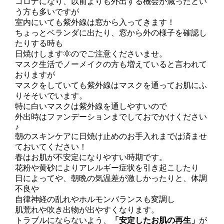
コロナになり、以前よりも外出する機会が減ったとい
う方も多いですが
室内にいても紫外線は窓から入ってきます！
ちょっとベランダに出たり、窓から外の様子を確認し
たりする時も
日焼けします🌞のでご注意くださいませ。
マスク生活でノーメイクの方も増えていると言われて
おりますが
マスクをしていても紫外線はマスクを通ってお肌にふ
りそそいでいます。
特に白いマスクは紫外線を通しやすいので
外出時はファンデーションまでしておでかけください
♪
朝のスキンケアに日焼け止めのお手入れまでは済ませ
ておいてください！
春はお肌が不安定になりやすい時期です。
花粉や黄砂によりアレルギー症状を引き起こしたり
日によってや、朝晩の気温差が激しかったりと、体調
不良や
自律神経の乱れやホルモンバランスも変調し
肌荒れや吹き出物が出やすくなります。
トラブルにならないよう、
「安定したお肌の再生」
が