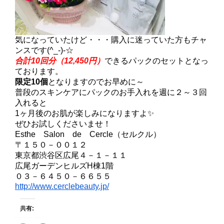
気になっていたけど・・・購入に迷っていた方もチャ
ンスです(^_-)-☆
合計10回分（12,450円）
できるパックのセットとなっ
ております。
限定10個
となりますのでお早めに～
普段のスキンケアにパックのお手入れを週に２～３回
入れると
1ヶ月後のお肌が楽しみになりますよ✨
ぜひお試しくださいませ！
Esthe Salon de Cercle（セルクル）
〒１５０－００１２
東京都渋谷区広尾４－１－１１
広尾ガーデンヒルズH棟1階
０３－６４５０－６６５５
http://www.cerclebeauty.jp/
共有: