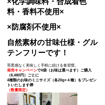
×化学調味料・合成着色
料・香料不使用×
×防腐剤不使用×
自然素材の甘味仕様・グル
テンフリーです！
罪悪感なく美味しく手軽に続ける食習慣。
発売キャンペーン
で4袋（お味は選べます）ご購入
（6,480円）ごとに
4種類のお味のミニサイズ（各20g×４種）をプレゼン
トいたします🎁
（数量限定）