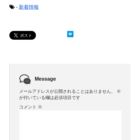
で
(
-
新着情報
開
新
き
し
ま
い
す
ウ
)
ィ
ン
ド
ウ
で
開
き
ま
す
)
Message
メールアドレスが公開されることはありません。
※
が付いている欄は必須項目です
コメント
※