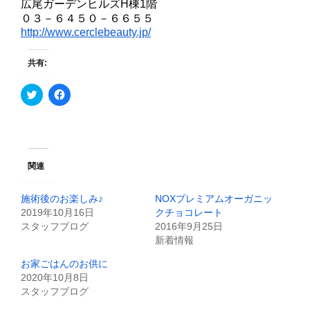
広尾ガーデンヒルズH棟1階
０３－６４５０－６６５５
http://www.cerclebeauty.jp/
共有:
ク
F
リ
a
ッ
c
ク
e
し
b
て
o
T
o
w
k
i
で
関連
t
共
t
有
e
す
施術後のお楽しみ♪
NOXプレミアムオーガニッ
r
る
で
に
2019年10月16日
クチョコレート
共
は
スタッフブログ
2016年9月25日
有
ク
(
リ
新着情報
新
ッ
し
ク
お家ごはんのお供に
い
し
ウ
て
2020年10月8日
ィ
く
スタッフブログ
ン
だ
ド
さ
ウ
い