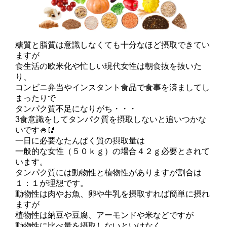
糖質と脂質は意識しなくても十分なほど摂取できてい
ますが
食生活の欧米化や忙しい現代女性は朝食抜を抜いた
り、
コンビニ弁当やインスタント食品で食事を済ましてし
まったりで
タンパク質不足になりがち・・・
3食意識をしてタンパク質を摂取しないと追いつかな
いです🍚🥢
一日に必要なたんぱく質の摂取量は
一般的な女性（５０ｋｇ）の場合４２ｇ必要とされて
います。
タンパク質には動物性と植物性がありますが割合は
１：１が理想です。
動物性は肉やお魚、卵や牛乳を摂取すれば簡単に摂れ
ますが
植物性は納豆や豆腐、アーモンドや米などですが
動物性に比べ量を摂取しないといけなく