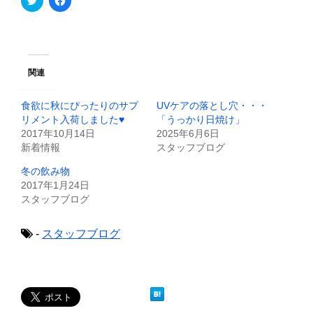
リ
a
ッ
c
ク
e
し
b
て
o
T
o
w
k
i
で
関連
t
共
t
有
e
す
食欲に秋にぴったりのサプ
UVケアの落とし穴・・・
r
る
で
に
リメント入荷しました♥
「うっかり日焼け」
共
は
2017年10月14日
2025年6月6日
有
ク
(
リ
新着情報
スタッフブログ
新
ッ
し
ク
冬の飲み物
い
し
ウ
て
2017年1月24日
ィ
く
スタッフブログ
ン
だ
ド
さ
ウ
い
で
(
-
スタッフブログ
開
新
き
し
ま
い
す
ウ
)
ィ
ン
ド
ウ
で