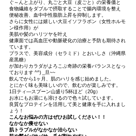
ぐ～んと上がり、丸ごと大豆（皮ごと）の栄養価と
食物繊維をダブルで摂取することで腸内環境を整え
便秘改善、血中中性脂肪上昇を抑制します。
さらに女性には嬉しい大豆イソフラボン（女性ホルモ
ン様作用）が
美肌や髪のハリツヤを叶え
健康面では高血圧や動脈硬化の治療と予防も期待され
ています。
プラスで、美容成分（セラミド）とおいしさ（沖縄県
産黒糖）
が加わりカラダがよろこぶ奇跡の栄養バランスとなっ
ております ^^) _旦~~
飲んでから1ヶ月、肌のハリを感じ始めました。
とにかく味も美味しいので、飲むのが楽しみです。
1日ティ―スプーン山盛り5杯ほど（20g）
お水にもお湯にも溶けるので色々試しています。
良質なプロテインを活用して美と健康を手に入れまし
ょう！
こんなお悩みの方はぜひお試しください！！
なかなか痩せない
肌トラブルがなかなか治らない