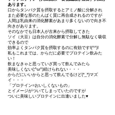
あります。
口からタンパク質を摂取するとアミノ酸に分解され
また必要な形のたんぱく質に再合成されるのですが
人間は乳由来の消化酵素があまり多くないので向き不
向きがあります。
そのなかでも日本人が古来から摂取してきた
ソイ（大豆）は自分の消化酵素で分解し無駄なく吸収
できるので
効率よくタンパク質を摂取するのに有効です!(^^)!
私もこれまでは、からだに必要でプロテイン飲みた
い！
飲まなきゃと思っていざ買って飲んでみたら
美味しくない(;^ω^)続けられない・・・
からだにいいからと思って飲んでるけど(*_*)マズ
イ・・・
「プロテイン=おいしくないもの」
とイメージがついてしまっていたのですが
ついに美味しいプロテインに出逢いました♥