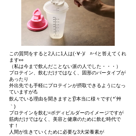
この質問をすると2人に1人は(･∀･)/ ﾊｰｲと答えてくれ
ます👀
（私は今まで飲んだことない派の人でした・・・）
プロテイン、飲むだけではなく、固形のバータイプが
あったり
外出先でも手軽にプロテインが摂取できるようになっ
ていますが💪
飲んでいる理由を聞きますと👂本当に様々です( *´艸
｀)
プロテインを飲む=ボディビルダーのイメージですが
筋肉だけではなく、美容と健康のために飲む時代で
す！
人間が生きていくために必要な3大栄養素が