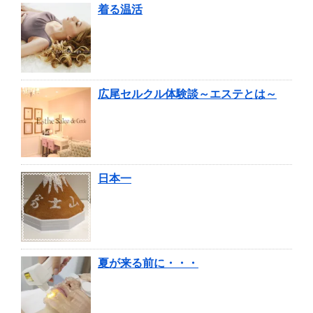
着る温活
広尾セルクル体験談～エステとは～
日本一
夏が来る前に・・・