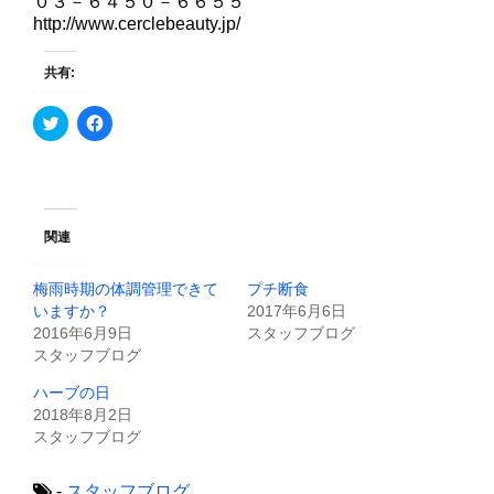
０３－６４５０－６６５５
http://www.cerclebeauty.jp/
共有:
ク
F
リ
a
ッ
c
ク
e
し
b
て
o
T
o
w
k
i
で
関連
t
共
t
有
e
す
梅雨時期の体調管理できて
プチ断食
r
る
で
に
いますか？
2017年6月6日
共
は
2016年6月9日
スタッフブログ
有
ク
(
リ
スタッフブログ
新
ッ
し
ク
ハーブの日
い
し
ウ
て
2018年8月2日
ィ
く
スタッフブログ
ン
だ
ド
さ
ウ
い
で
(
-
スタッフブログ
開
新