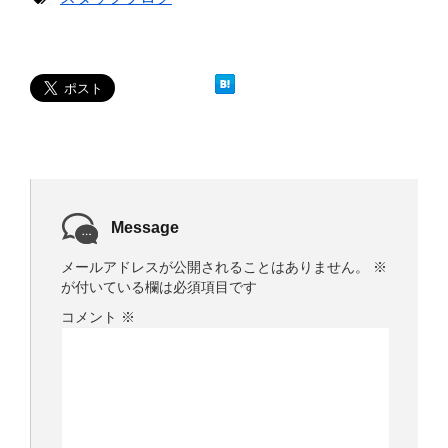
き
し
ま
い
す
ウ
)
ィ
ン
ド
ウ
で
開
き
ま
す
)
Message
メールアドレスが公開されることはありません。
※
が付いている欄は必須項目です
コメント
※