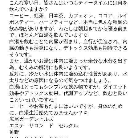
こんな寒い日、皆さんはいつもティータイムには何を
飲んでいますか？
コーヒー、紅茶、日本茶、カフェオレ、ココア、ルイ
ボスティー、ハーブティーなど、本当に色んな種類の
飲み物がありますが、わたしは朝起きてから寝る前ま
で、ほとんど白湯を飲んでいます☺
白湯を飲むことで内臓が温まり、血行が促進され、内
臓の動きも活発になり、デトックス効果も期待できる
そうです。
また、温かいお湯は体内に溜まった余分な水分を出す
為、むくみの解消にも良いようです。
反対に、冷たい水は体内に溜め込む性質がああり、水
太りなどの原因になるので気をつけましょう。
白湯はとってもシンプルな飲み物ですが、ダイエット
効果やデトックス効果、代謝アップなど、飲むと良い
こといっぱいですね！
コーヒーやお茶もたまにはいいですが、身体のため
に、白湯生活始めてみませんか？☺
広尾ガーデンヒルズ
エステ サロン ド セルクル
笹野