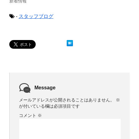
で
(
新着情報
開
新
き
し
ま
い
-
スタッフブログ
す
ウ
)
ィ
ン
ド
ウ
で
開
き
ま
す
)
Message
メールアドレスが公開されることはありません。
※
が付いている欄は必須項目です
コメント
※