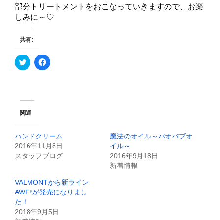
部分トリートメントをおこなっていきますので、お楽
しみに～♡
共有:
ク
F
リ
a
ッ
c
ク
e
し
b
て
o
T
o
w
k
i
で
関連
t
共
t
有
e
す
ハンドクリーム
魔法のオイル～バオバブオ
r
る
で
に
2016年11月8日
イル～
共
は
スタッフブログ
2016年9月18日
有
ク
(
リ
新着情報
新
ッ
し
ク
VALMONTから新ライン
い
し
ウ
て
AWF⁵が発売になりまし
ィ
く
た！
ン
だ
ド
さ
2018年9月5日
ウ
い