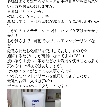
冬場はよく乾燥するから～と街中や電車でも塗られて
いる方をお見掛けしますが、
春夏はべた付くから、、、
乾燥しないから、、、等
意識してつけられる回数が減るような気がします(´-ω-
`)
手が命のエステティシャンは、ハンドケアは欠かせま
せん！
おかげさまで、施術でもヴァルモンやボーリンドな
ど、
厳選されたお化粧品を使用しておりますので☆
施術するたびに手が綺麗になってます( ´∀｀ )
洗い物や手洗い、消毒など水や洗剤を使うことも多く
荒れやすい環境ではありますが、
その後のケアがとっても大事なんです。
いろんなハンドクリームを使用してきましたが、
最近のお気に入りは(*’ω’*)
ヴァルモンのハンドクリームです！