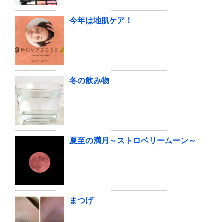
今年は地肌ケア！
冬の飲み物
夏至の満月～ストロベリームーン～
まつげ