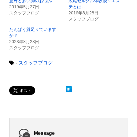
意外と多い脚のお悩み
広尾セルクル体験談～エス
r
る
で
に
2019年5月27日
テとは～
共
は
スタッフブログ
2016年8月28日
有
ク
(
リ
スタッフブログ
新
ッ
し
ク
たんぱく質足りています
い
し
ウ
て
か？
ィ
く
2023年8月28日
ン
だ
ド
さ
スタッフブログ
ウ
い
で
(
開
新
き
し
-
スタッフブログ
ま
い
す
ウ
)
ィ
ン
ド
ウ
で
開
き
ま
す
)
Message