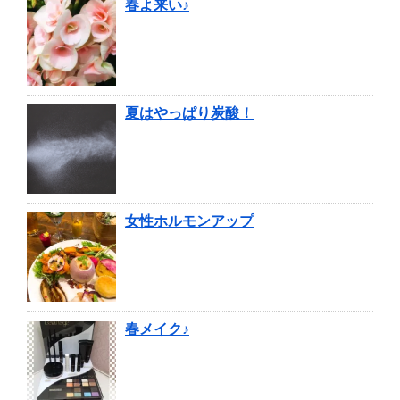
春よ来い♪
夏はやっぱり炭酸！
女性ホルモンアップ
春メイク♪