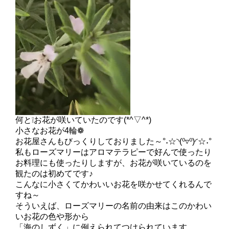
何と❕お花が咲いていたのです(*^▽^*)
小さなお花が4輪❁
お花屋さんもびっくりしておりました～°˖☆◝(⁰▿⁰)◜☆˖°
私もローズマリーはアロマテラピーで好んで使ったり
お料理にも使ったりしますが、お花が咲いているのを
観たのは初めてです♪
こんなに小さくてかわいいお花を咲かせてくれるんで
すね～
そういえば、ローズマリーの名前の由来はこのかわい
いお花の色や形から
「海のしずく」に例えられてつけられています。