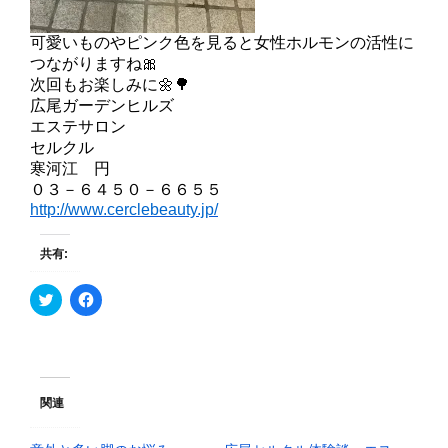
可愛いものやピンク色を見ると女性ホルモンの活性に
つながりますね🎀
次回もお楽しみに🌼🌳
広尾ガーデンヒルズ
エステサロン
セルクル
寒河江 円
０３－６４５０－６６５５
http://www.cerclebeauty.jp/
共有:
ク
F
リ
a
ッ
c
ク
e
し
b
て
o
T
o
w
k
i
で
関連
t
共
t
有
e
す