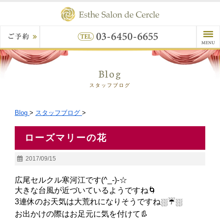
Blog
スタッフブログ
Blog
>
スタッフブログ
>
ローズマリーの花
2017/09/15
広尾セルクル寒河江です(^_-)-☆
大きな台風が近づいているようですね🌀
3連休のお天気は大荒れになりそうですね⛆☔⛆
お出かけの際はお足元に気を付けて👢