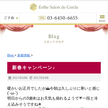
Blog
スタッフブログ
Blog
>
新着情報
>
新春キャンペーン♪
2017/01/06
2017/01/09
暖かいお正月でしたが🌄今朝は久しぶりに寒いと感じ
(´-ω-`)
明日からの3連休はお天気も崩れるようで☔一段と冷
え込みそうですね❄