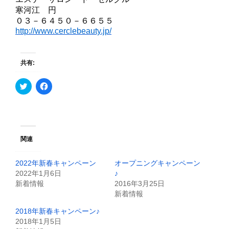
寒河江 円
０３－６４５０－６６５５
http://www.cerclebeauty.jp/
共有:
ク
F
リ
a
ッ
c
ク
e
し
b
て
o
T
o
w
k
i
で
関連
t
共
t
有
e
す
2022年新春キャンペーン
オープニングキャンペーン
r
る
で
に
2022年1月6日
♪
共
は
新着情報
2016年3月25日
有
ク
(
リ
新着情報
新
ッ
し
ク
2018年新春キャンペーン♪
い
し
ウ
て
2018年1月5日
ィ
く