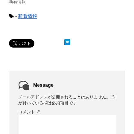
新着情報
ン
だ
ド
さ
ウ
い
で
(
-
新着情報
開
新
き
し
ま
い
す
ウ
)
ィ
ン
ド
ウ
で
開
き
ま
す
)
Message
メールアドレスが公開されることはありません。
※
が付いている欄は必須項目です
コメント
※