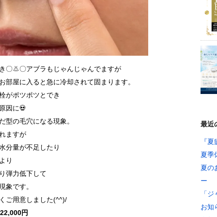
き〇👃〇アブラもじゃんじゃんでますが
お部屋に入ると急に冷却されて固まります。
栓がポツポツとでき
原因に💀
だ型の毛穴になる現象。
最近
れますが
『夏
水分量が不足したり
夏季
より
夏の
り弾力低下して
ー
う現象です。
「ジ
用意しました(^^)/
お知
,000円