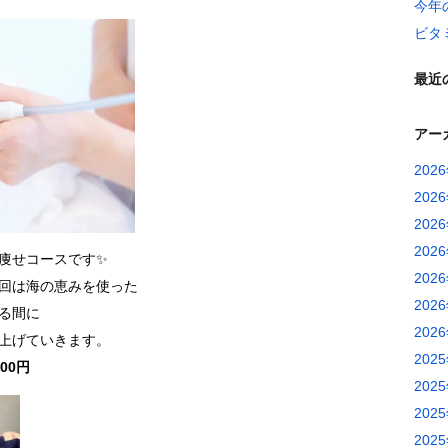
今年
ビタ
最近
アー
202
202
202
202
痩せコースです✨
202
回は海の恵みを使った
202
る間に
202
上げていきます。
202
00円
202
202
202