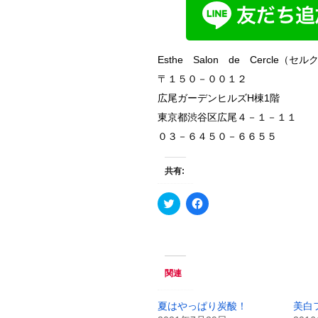
Esthe Salon de Cercle（セ
〒１５０－００１２
広尾ガーデンヒルズH棟1階
東京都渋谷区広尾４－１－１１
０３－６４５０－６６５５
共有:
ク
F
リ
a
ッ
c
ク
e
し
b
て
o
T
o
w
k
関連
i
で
t
共
t
有
e
す
夏はやっぱり炭酸！
美白
r
る