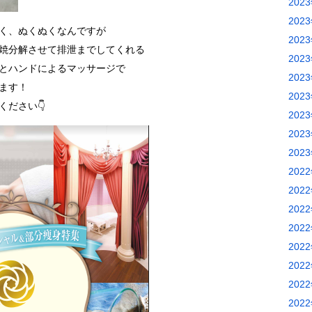
202
202
く、ぬくぬくなんですが
202
焼分解させて排泄までしてくれる
202
器とハンドによるマッサージで
202
ます！
202
ださい👇
202
202
202
202
202
202
202
202
202
202
202