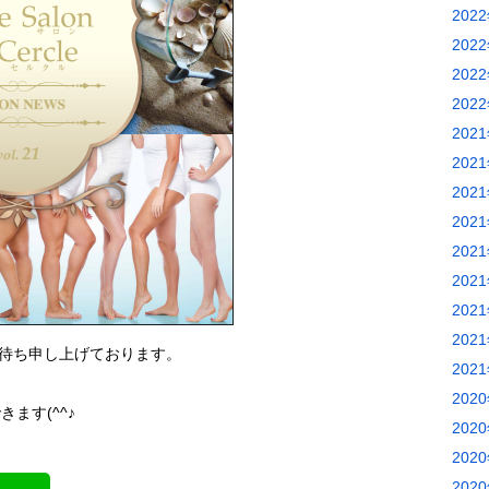
202
202
202
202
202
202
202
202
202
202
202
202
待ち申し上げております。
202
202
ます(^^♪
202
202
202