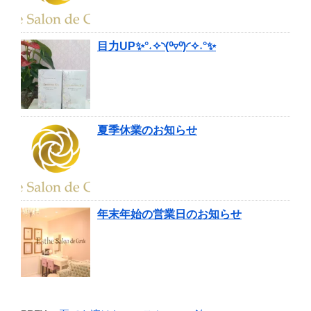
目力UP✨°˖✧◝(⁰▿⁰)◜✧˖°✨
夏季休業のお知らせ
年末年始の営業日のお知らせ