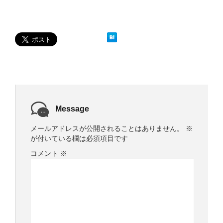
開
新
き
し
ま
い
す
ウ
)
ィ
ン
ド
ウ
で
開
き
ま
す
)
Message
メールアドレスが公開されることはありません。
※
が付いている欄は必須項目です
コメント
※