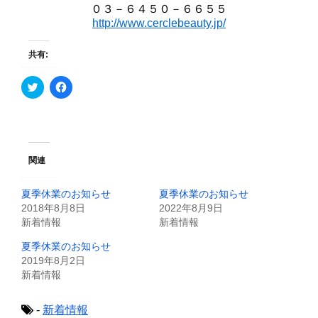
０３－６４５０－６６５５
http://www.cerclebeauty.jp/
共有:
ク
F
リ
a
ッ
c
ク
e
し
b
て
o
T
o
w
k
i
で
関連
t
共
t
有
e
す
夏季休業のお知らせ
夏季休業のお知らせ
r
る
で
に
2018年8月8日
2022年8月9日
共
は
新着情報
新着情報
有
ク
(
リ
新
ッ
夏季休業のお知らせ
し
ク
2019年8月2日
い
し
ウ
て
新着情報
ィ
く
ン
だ
ド
さ
ウ
い
-
新着情報
で
(