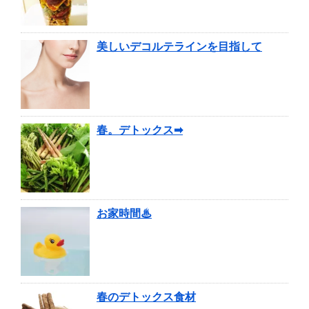
美しいデコルテラインを目指して
春。デトックス➡︎
お家時間♨
春のデトックス食材