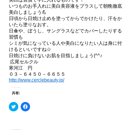
いつものお手入れに美白美容液をプラスして朝晩徹底
美白しましょう💪
日頃から日焼け止めを塗ってからでかけたり、汗をか
いたら塗りなおす。
日傘や、ぼうし、サングラスなどでカバーしたりする
習慣も
シミが気になっている人や美白になりたい人は身に付
けるといいですね☆
日焼けに負けないお肌を目指しましょう(^^♪
広尾セルクル
寒河江 円
０３－６４５０－６６５５
http://www.cerclebeauty.jp/
共有:
ク
F
リ
a
ッ
c
ク
e
し
b
て
o
T
o