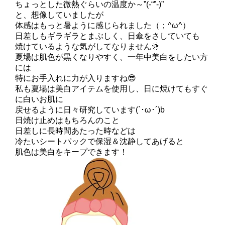
ちょっとした微熱ぐらいの温度か～”(-“”-)”
と、想像していましたが
体感はもっと暑ように感じられました（；^ω^）
日差しもギラギラとまぶしく、日傘をさしていても
焼けているような気がしてなりません🌞
夏場は肌色が黒くなりやすく、一年中美白をしたい方
には
特にお手入れに力が入りますね😎
私も夏場は美白アイテムを使用し、日に焼けてもすぐ
に白いお肌に
戻せるように日々研究しています(`･ω･´)b
日焼け止めはもちろんのこと
日差しに長時間あたった時などは
冷たいシートパックで保湿＆沈静してあげると
肌色は美白をキープできます！