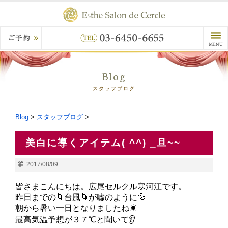
Blog
スタッフブログ
Blog
>
スタッフブログ
>
美白に導くアイテム( ^^) _旦~~
2017/08/09
皆さまこんにちは。広尾セルクル寒河江です。
昨日までの🌀台風🌀が嘘のように💦
朝から暑い一日となりましたね☀
最高気温予想が３７℃と聞いて👂