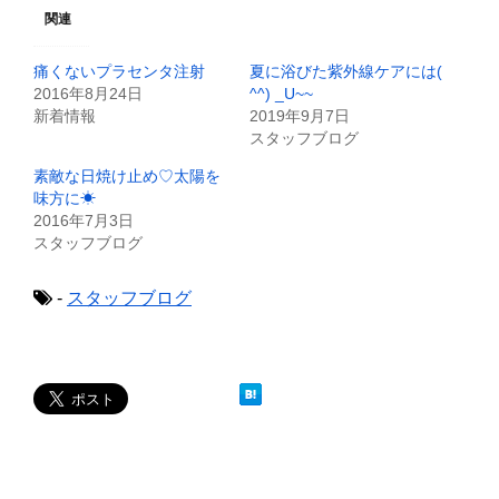
w
k
i
で
関連
t
共
t
有
e
す
痛くないプラセンタ注射
夏に浴びた紫外線ケアには(
r
る
で
に
2016年8月24日
^^) _U~~
共
は
新着情報
2019年9月7日
有
ク
(
リ
スタッフブログ
新
ッ
し
ク
素敵な日焼け止め♡太陽を
い
し
ウ
て
味方に☀
ィ
く
2016年7月3日
ン
だ
ド
さ
スタッフブログ
ウ
い
で
(
開
新
き
し
-
スタッフブログ
ま
い
す
ウ
)
ィ
ン
ド
ウ
で
開
き
ま
す
)