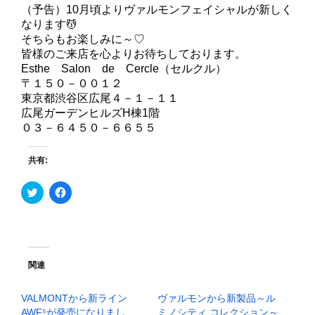
（予告）10月頃よりヴァルモンフェイシャルが新しく
なります💆
そちらもお楽しみに～♡
皆様のご来店を心よりお待ちしております。
Esthe Salon de Cercle（セルクル）
〒１５０－００１２
東京都渋谷区広尾４－１－１１
広尾ガーデンヒルズH棟1階
０３－６４５０－６６５５
共有:
ク
F
リ
a
ッ
c
ク
e
し
b
て
o
T
o
w
k
i
で
関連
t
共
t
有
e
す
VALMONTから新ライン
ヴァルモンから新製品～ル
r
る
で
に
AWF⁵が発売になりまし
ミノシティ コレクション～