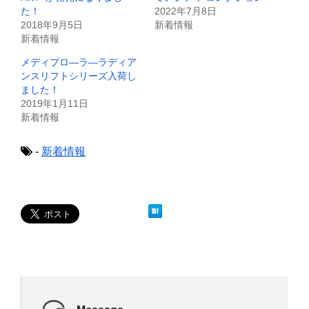
共
は
た！
2022年7月8日
有
ク
(
リ
2018年9月5日
新着情報
新
ッ
新着情報
し
ク
い
し
ウ
て
メディプロ―ラ―ラディア
ィ
く
ンスリフトシリーズ入荷し
ン
だ
ド
さ
ました！
ウ
い
で
(
2019年1月11日
開
新
新着情報
き
し
ま
い
す
ウ
)
ィ
-
新着情報
ン
ド
ウ
で
開
き
ま
す
)