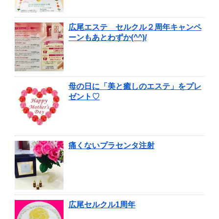
広尾エステ セルクル２周年キャンペ
ーンもあとわずか(^^)/
母の日に「美と癒しのエステ」をプレ
ゼント♡
痛くないプラセンタ注射
広尾セルクル1周年