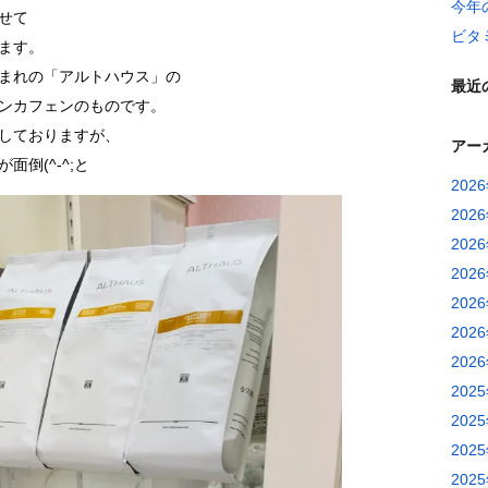
今年
せて
ビタ
ます。
まれの「アルトハウス」の
最近
ンカフェンのものです。
しておりますが、
アー
倒(^-^;と
202
202
202
202
202
202
202
202
202
202
202