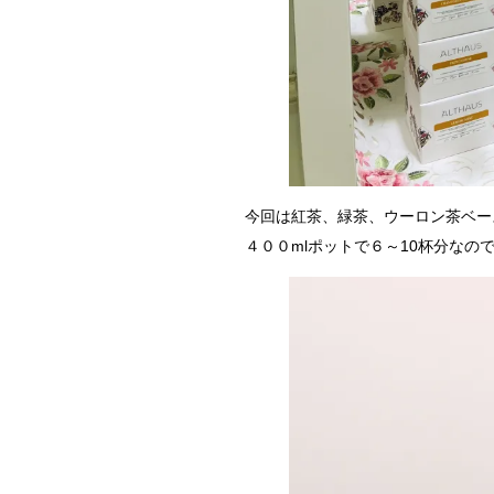
今回は紅茶、緑茶、ウーロン茶ベー
４００mlポットで６～10杯分なの