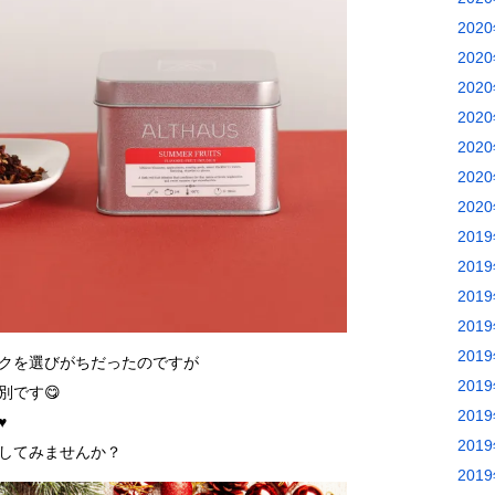
202
202
202
202
202
202
202
201
201
201
201
201
ックを選びがちだったのですが
201
別です😋
201
♥
201
してみませんか？
201