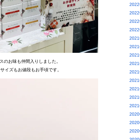
202
202
202
202
202
202
202
スのお味も仲間入りしました。
202
でサイズもお値段もお手頃です。
202
202
202
202
202
202
202
202
202