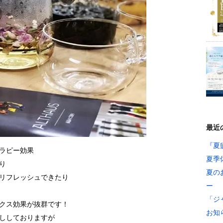
最近
『夏
ラピー効果
夏季
り
夏の
リフレッシュできたり
ー
「ジ
クス効果が抜群です！
お知
ししておりますが