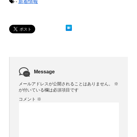
-
新着情報
す
ウ
)
ィ
ン
ド
ウ
で
開
き
ま
す
)
Message
メールアドレスが公開されることはありません。
※
が付いている欄は必須項目です
コメント
※