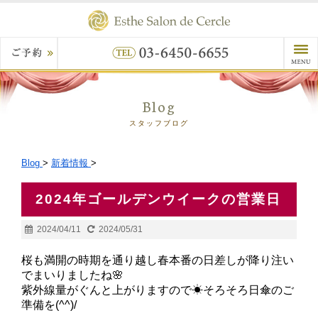
Blog
スタッフブログ
Blog
>
新着情報
>
2024年ゴールデンウイークの営業日
2024/04/11
2024/05/31
桜も満開の時期を通り越し春本番の日差しが降り注い
でまいりましたね🌸
紫外線量がぐんと上がりますので☀そろそろ日傘のご
準備を(^^)/