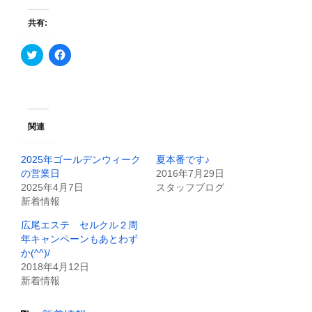
共有:
ク
F
リ
a
ッ
c
ク
e
し
b
て
o
T
o
w
k
i
で
関連
t
共
t
有
e
す
2025年ゴールデンウィーク
夏本番です♪
r
る
で
に
の営業日
2016年7月29日
共
は
2025年4月7日
スタッフブログ
有
ク
(
リ
新着情報
新
ッ
し
ク
広尾エステ セルクル２周
い
し
ウ
て
年キャンペーンもあとわず
ィ
く
か(^^)/
ン
だ
ド
さ
2018年4月12日
ウ
い
で
(
新着情報
開
新
き
し
ま
い