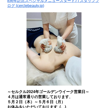
8周年記念スペシャルメニュースタート♪ | スタッフブ
:
ログ (cerclebeauty.jp)
2024
年
ゴ
ー
ル
デ
ン
ウ
イ
ー
ク
の
営
業
日
～セルクル2024年ゴールデンウイーク営業日～
４月は通常通りの営業しております
。
５月２日（木）～５月６日（月）
お休みをいただいております_(._.)_