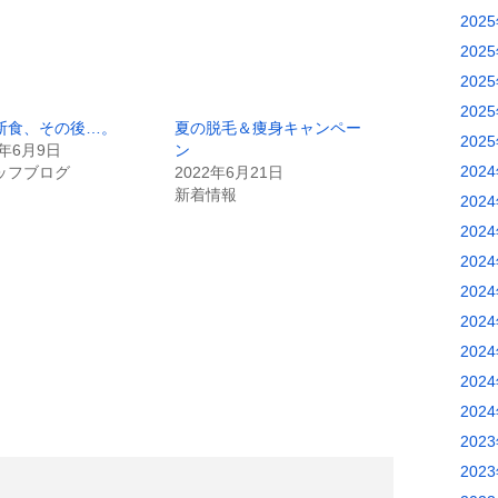
202
202
202
202
断食、その後…。
夏の脱毛＆痩身キャンペー
202
7年6月9日
ン
202
ッフブログ
2022年6月21日
新着情報
202
202
202
202
202
202
202
202
202
202