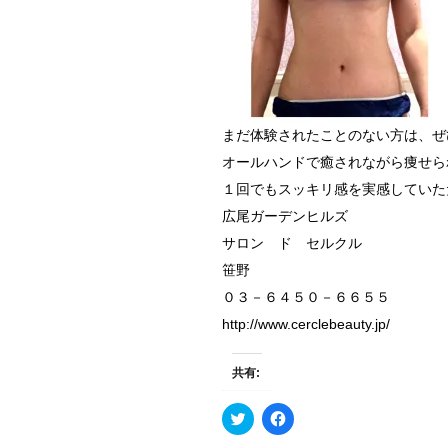
まだ体験されたことのない方は、ぜ
オールハンドで癒されながら痩せら
１回でもスッキリ感を実感していた
広尾ガーデンヒルズ
サロン ド セルクル
笹野
０３－６４５０－６６５５
http://www.cerclebeauty.jp/
共有:
ク
F
リ
a
ッ
c