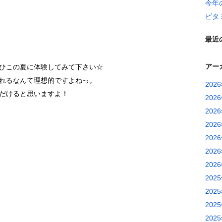
今年
ビタ
最近
アー
ひこの夏に体験してみて下さい☆
れるなんて理想的ですよねっ。
202
だけると思いますよ！
202
202
202
202
202
202
202
202
202
202