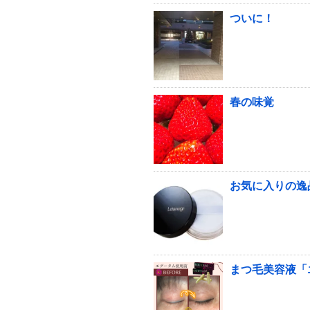
ついに！
春の味覚
お気に入りの逸
まつ毛美容液「