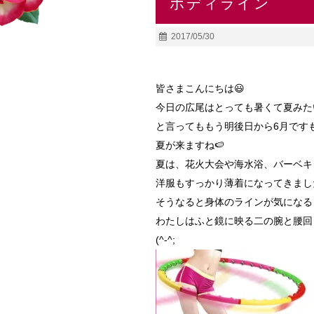
ボディライン
2017/05/30
皆さまこんにちは😃
今日の広尾はとっても暑くて夏みた
と言ってももう明後日から6月です
夏が来ますね🍉
夏は、花火大会や海水浴、バーベキ
洋服もすっかり薄着になってきました
そうなると身体のラインが気になる
わたしはふと鏡に映る二の腕と腰回
(^-^;