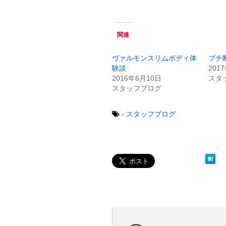
ク
e
し
b
て
o
T
o
w
k
関連
i
で
t
共
t
有
e
す
ヴァルモンスリムボディ体
プチ
r
る
験談
201
で
に
共
は
2016年6月10日
スタ
有
ク
スタッフブログ
(
リ
新
ッ
し
ク
い
し
-
スタッフブログ
ウ
て
ィ
く
ン
だ
ド
さ
ウ
い
で
(
開
新
き
し
ま
い
す
ウ
)
ィ
ン
ド
ウ
で
開
き