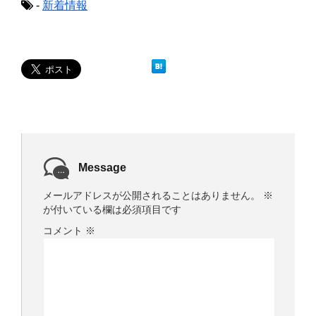
き
し
-
新着情報
ま
い
す
ウ
)
ィ
ン
ド
ウ
で
開
き
ま
す
)
Message
メールアドレスが公開されることはありません。
※
が付いている欄は必須項目です
コメント
※