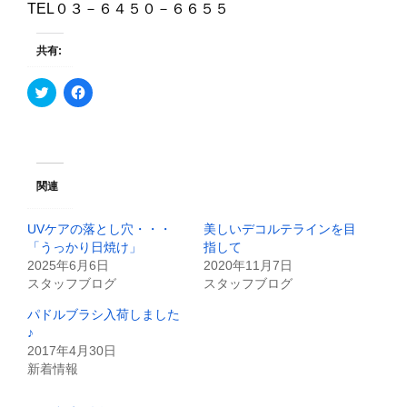
TEL０３－６４５０－６６５５
共有:
ク
F
リ
a
ッ
c
ク
e
し
b
て
o
T
o
w
k
i
で
関連
t
共
t
有
e
す
UVケアの落とし穴・・・
美しいデコルテラインを目
r
る
で
に
「うっかり日焼け」
指して
共
は
2025年6月6日
2020年11月7日
有
ク
(
リ
スタッフブログ
スタッフブログ
新
ッ
し
ク
パドルブラシ入荷しました
い
し
ウ
て
♪
ィ
く
2017年4月30日
ン
だ
ド
さ
新着情報
ウ
い
で
(
開
新