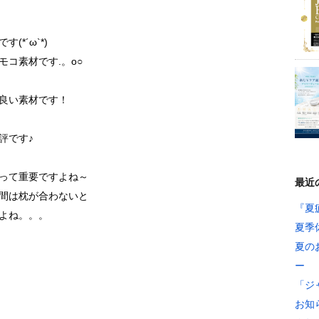
*´ω`*)
コ素材です.。o○
良い素材です！
評です♪
って重要ですよね～
最近
間は枕が合わないと
『夏
よね。。。
夏季
夏の
ー
「ジ
お知