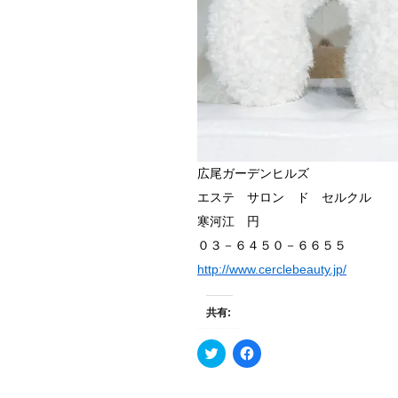
広尾ガーデンヒルズ
エステ サロン ド セルクル
寒河江 円
０３－６４５０－６６５５
http://www.cerclebeauty.jp/
共有:
ク
F
リ
a
ッ
c
ク
e
し
b