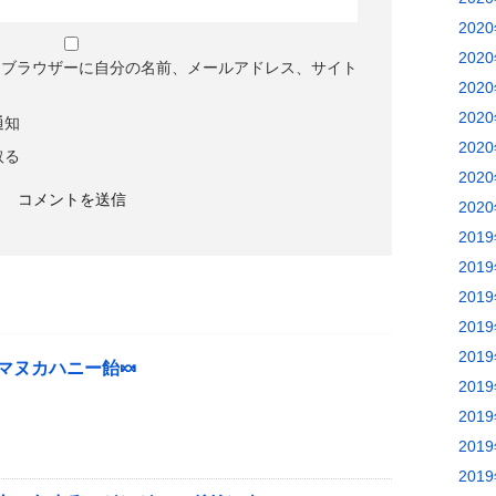
202
202
めブラウザーに自分の名前、メールアドレス、サイト
202
202
通知
202
取る
202
202
201
201
201
201
201
マヌカハニー飴🍬
201
201
201
201