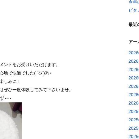
今年
ビタ
最近
アー
202
202
メントをお受けいただけます。
202
快適でした( ˘ω˘)ｽﾔｧ
202
楽しみに！
202
はぜひ一度体験してみて下さいませ。
202
/~~~
202
202
202
202
202