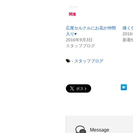
て
o
T
o
w
k
関連
i
で
t
共
t
有
e
す
広尾セルクルにお花が仲間
痛く
r
る
入り♥
201
で
に
共
は
2016年9月3日
新着
有
ク
スタッフブログ
(
リ
新
ッ
し
ク
い
し
-
スタッフブログ
ウ
て
ィ
く
ン
だ
ド
さ
ウ
い
で
(
開
新
き
し
ま
い
す
ウ
)
ィ
ン
ド
ウ
で
開
き
ま
Message
す