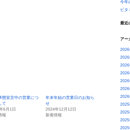
今年
ビタ
最近
アー
202
202
202
202
202
202
202
事態宣言中の営業につ
年末年始の営業日のお知ら
して
せ
202
1年6月1日
2024年12月12日
202
情報
新着情報
202
202