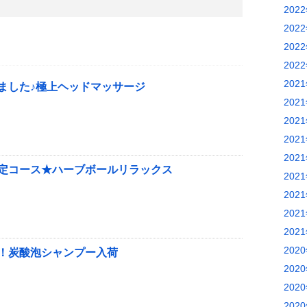
202
202
202
202
202
ました♪極上ヘッドマッサージ
202
202
202
202
定コース★ハーブボールリラックス
202
202
202
202
202
！炭酸泡シャンプー入荷
202
202
202