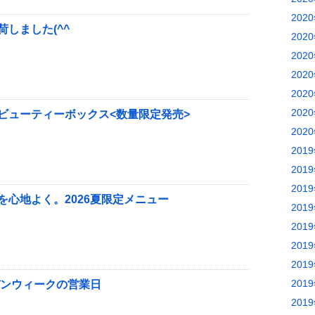
202
しました(^^ゞ
202
202
202
202
202
ビューティーボックス<数量限定発売>
202
201
201
201
を心地よく。2026夏限定メニュー
201
201
201
201
201
デンウィークの営業日
201