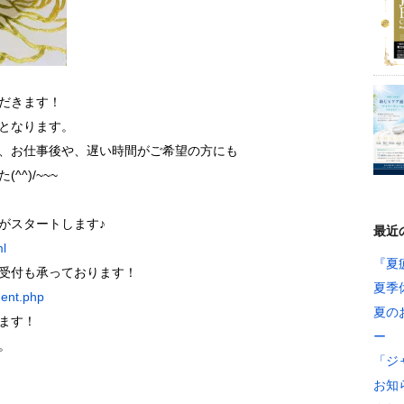
だきます！
となります。
、お仕事後や、遅い時間がご希望の方にも
^)/~~~
がスタートします♪
最近
ml
『夏
受付も承っております！
夏季
ment.php
夏の
ます！
ー
。
「ジ
お知