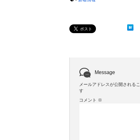
ウ
て
ィ
く
ン
だ
ド
さ
ウ
い
で
(
開
新
き
し
ま
い
す
ウ
)
ィ
ン
ド
ウ
で
開
き
ま
Message
す
)
メールアドレスが公開される
す
コメント
※