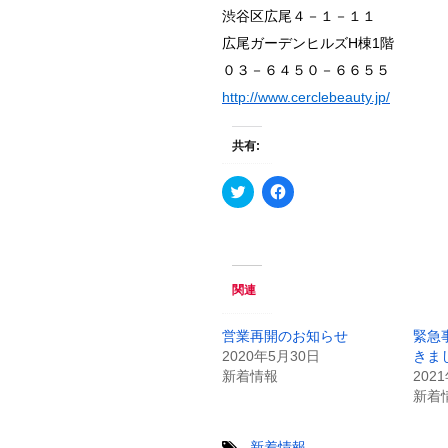
渋谷区広尾４－１－１１
広尾ガーデンヒルズH棟1階
０３－６４５０－６６５５
http://www.cerclebeauty.jp/
共有:
ク
F
リ
a
ッ
c
ク
e
し
b
て
o
T
o
w
k
関連
i
で
t
共
t
有
e
す
営業再開のお知らせ
緊急
r
る
2020年5月30日
きま
で
に
共
は
新着情報
202
有
ク
新着
(
リ
新
ッ
し
ク
い
し
-
新着情報