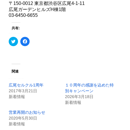
〒150-0012 東京都渋谷区広尾4-1-11
広尾ガーデンヒルズH棟1階
03-6450-6655
共有:
ク
F
リ
a
ッ
c
ク
e
し
b
て
o
T
o
w
k
i
で
関連
t
共
t
有
e
す
広尾セルクル1周年
１０周年の感謝を込めた特
r
る
で
に
2017年3月21日
別キャンペーン
共
は
新着情報
2026年3月18日
有
ク
(
リ
新着情報
新
ッ
し
ク
営業再開のお知らせ
い
し
ウ
て
2020年5月30日
ィ
く
新着情報
ン
だ
ド
さ