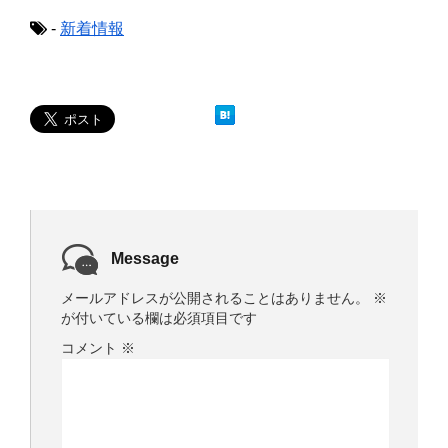
ウ
い
で
(
-
新着情報
開
新
き
し
ま
い
す
ウ
)
ィ
ン
ド
ウ
で
開
き
ま
す
)
Message
メールアドレスが公開されることはありません。
※
が付いている欄は必須項目です
コメント
※