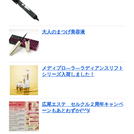
大人のまつげ美容液
メディプロ―ラ―ラディアンスリフト
シリーズ入荷しました！
広尾エステ セルクル２周年キャンペ
ーンもあとわずか(^^)/