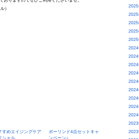
ておりますのでぜひご利用くださいませ。
202
ルクル）
202
202
202
202
202
202
202
202
202
202
202
202
202
202
すすめエイジングケア
ボーリンド4点セットキャ
202
イシャル
ンペーン♪