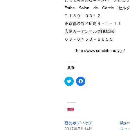
とってもお得なキャンペーンとなっ
Esthe Salon de Cercle（セ
〒１５０－００１２
東京都渋谷区広尾４－１－１１
広尾ガーデンヒルズH棟1階
０３－６４５０－６６５５
http://www.cerclebeauty.jp/
共有:
ク
F
リ
a
ッ
c
ク
e
し
b
て
o
T
o
w
k
関連
i
で
t
共
t
有
e
す
夏のボディケア
秋お
r
る
2017年7月14日
フェ
で
に