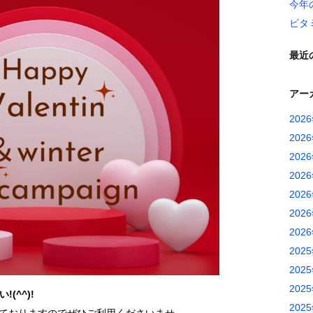
今年
ビタ
最近
アー
202
202
202
202
202
202
202
202
202
202
(^^)!
202