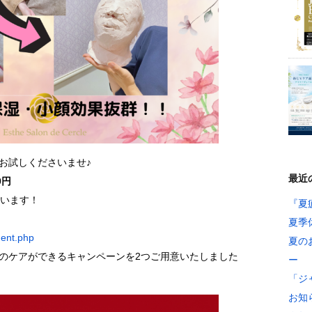
お試しくださいませ♪
最近
0円
ざいます！
『夏
夏季
ment.php
夏の
のケアができるキャンペーンを2つご用意いたしました
ー
「ジ
お知