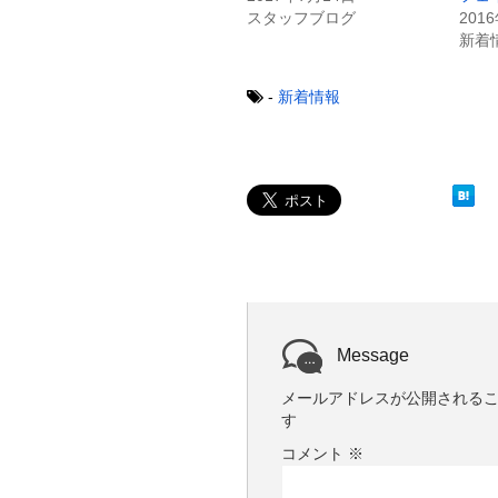
共
は
スタッフブログ
201
有
ク
新着
(
リ
新
ッ
し
ク
い
し
-
新着情報
ウ
て
ィ
く
ン
だ
ド
さ
ウ
い
で
(
開
新
き
し
ま
い
す
ウ
)
ィ
ン
ド
ウ
で
開
き
ま
Message
す
)
メールアドレスが公開される
す
コメント
※