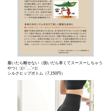
履いたら離せない（脱いだら寒くてスースーしちゃう
やつ）:;(∩´﹏`∩);:
シルクヒップボトム（7,150円）