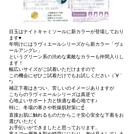
目玉はナイトキャミソールに新カラーが登場しており
ます♥
年明けにはラヴィエールシリーズから新カラー「ヴェ
ールアングレ」
というグリーン系の渋めな素敵なカラーも仲間入りし
ます！
幅広いサイズがご試着いただけますので
この機会にぜひご試着だけでもお試しください（´∀｀
*）
補正下着はきつい、苦しいのイメージありますが
こちらのラヴィエールシリーズは真逆で
心地よいサポート力と快適な着心地です♪
特に、冬場の寒さや乾燥肌対策に☝
直接お肌に触れるものだからこそ安心安全な下着をお
選びいただく
お手伝いができましたと思っております。
寒さで一層巻き型や猫背にになり、老け見えしてしま