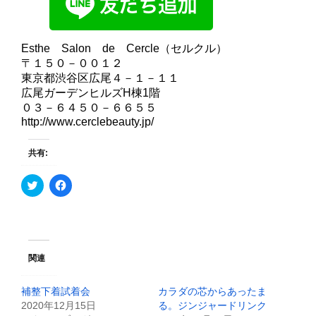
Esthe Salon de Cercle（セルクル）
〒１５０－００１２
東京都渋谷区広尾４－１－１１
広尾ガーデンヒルズH棟1階
０３－６４５０－６６５５
http://www.cerclebeauty.jp/
共有:
ク
F
リ
a
ッ
c
ク
e
し
b
て
o
T
o
w
k
i
で
関連
t
共
t
有
e
す
補整下着試着会
カラダの芯からあったま
r
る
で
に
2020年12月15日
る。ジンジャードリンク
共
は