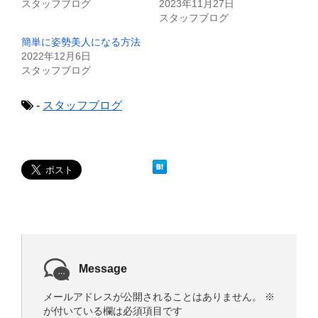
スタッフブログ
2023年11月27日
有
ク
(
リ
スタッフブログ
新
ッ
し
ク
簡単に姿勢美人になる方法
い
し
ウ
て
2022年12月6日
ィ
く
スタッフブログ
ン
だ
ド
さ
ウ
い
で
(
-
スタッフブログ
開
新
き
し
ま
い
す
ウ
)
ィ
ン
ド
ウ
で
開
き
ま
す
)
Message
メールアドレスが公開されることはありません。
※
が付いている欄は必須項目です