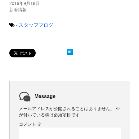
2016年9月18日
ン
だ
ド
さ
新着情報
ウ
い
で
(
開
新
き
し
-
スタッフブログ
ま
い
す
ウ
)
ィ
ン
ド
ウ
で
開
き
ま
す
)
Message
メールアドレスが公開されることはありません。
※
が付いている欄は必須項目です
コメント
※