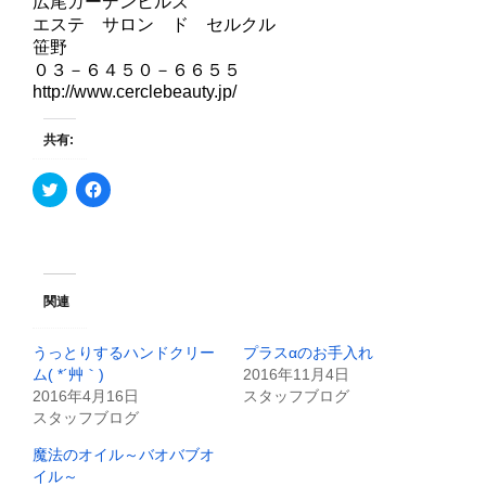
広尾ガーデンヒルズ
エステ サロン ド セルクル
笹野
０３－６４５０－６６５５
http://www.cerclebeauty.jp/
共有:
ク
F
リ
a
ッ
c
ク
e
し
b
て
o
T
o
w
k
i
で
関連
t
共
t
有
e
す
うっとりするハンドクリー
プラスαのお手入れ
r
る
で
に
ム( *´艸｀)
2016年11月4日
共
は
2016年4月16日
スタッフブログ
有
ク
(
リ
スタッフブログ
新
ッ
し
ク
魔法のオイル～バオバブオ
い
し
ウ
て
イル～
ィ
く