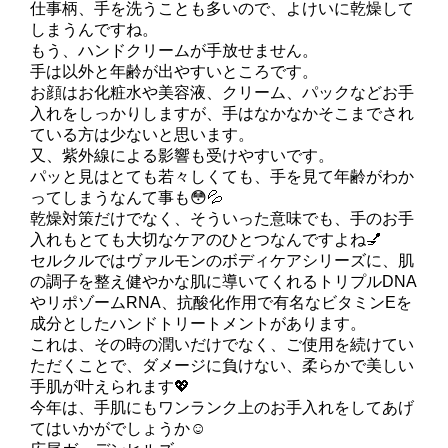
仕事柄、手を洗うことも多いので、よけいに乾燥して
しまうんですね。
もう、ハンドクリームが手放せません。
手は以外と年齢が出やすいところです。
お顔はお化粧水や美容液、クリーム、パックなどお手
入れをしっかりしますが、手はなかなかそこまでされ
ている方は少ないと思います。
又、紫外線による影響も受けやすいです。
パッと見はとても若々しくても、手を見て年齢がわか
ってしまうなんて事も😳💦
乾燥対策だけでなく、そういった意味でも、手のお手
入れもとても大切なケアのひとつなんですよね💅
セルクルではヴァルモンのボディケアシリーズに、肌
の調子を整え健やかな肌に導いてくれるトリプルDNA
やリポゾームRNA、抗酸化作用で有名なビタミンEを
成分としたハンドトリートメントがあります。
これは、その時の潤いだけでなく、ご使用を続けてい
ただくことで、ダメージに負けない、柔らかで美しい
手肌が叶えられます💖
今年は、手肌にもワンランク上のお手入れをしてあげ
てはいかがでしょうか☺️