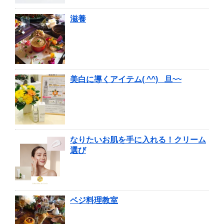
滋養
美白に導くアイテム( ^^) _旦~~
なりたいお肌を手に入れる！クリーム
選び
ベジ料理教室