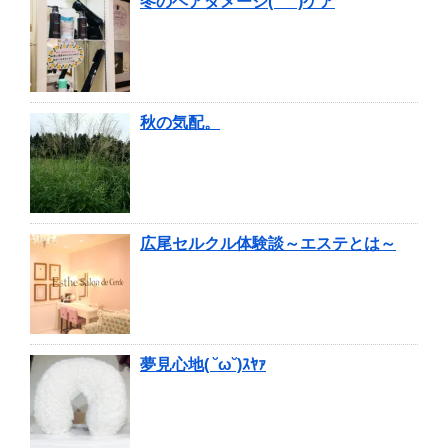
冬のヘアダメージ(”_”)ケア
秋の気配。
広尾セルクル体験談～エステとは～
夢見心地( ˘ω˘)ｽﾔｧ