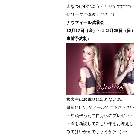
楽なつけ心地にうっとりです(*^^*)
ぜひ一度ご体験ください♪
ナウフィール試着会
12月17日（金）～１２月26日（日
事前予約制↓
接客中はお電話に出れない為、
事前にLINEかメールでご予約下さ
一年頑張ったご自身へのプレゼントに
下着を新調して新しい年をお迎えし
みてはいかがでしょうか(^_-)-☆