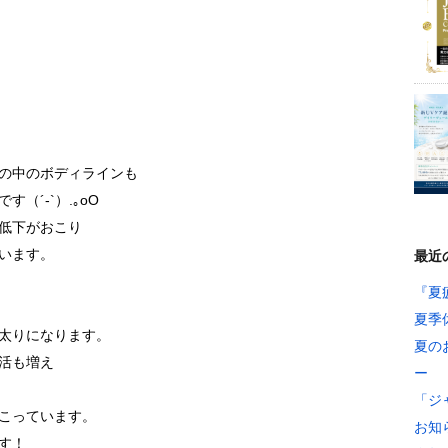
の中のボディラインも
（´-`）.｡oO
低下がおこり
います。
最近
『夏
夏季
太りになります。
夏の
活も増え
ー
「ジ
こっています。
お知
す！