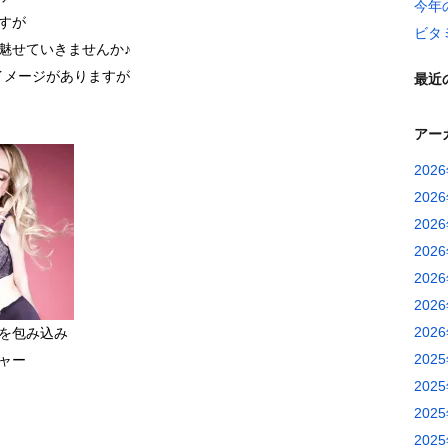
今年
すが
ビタ
魅せていきませんか♪
)イメージがありますが
最近
アー
202
202
202
202
202
202
202
を包み込み
202
ャー
202
202
202