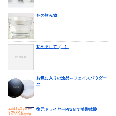
冬の飲み物
初めまして_(._.)_
お気に入りの逸品～フェイスパウダー
～
復元ドライヤーPro８で美髪体験