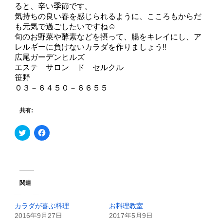
ると、辛い季節です。
気持ちの良い春を感じられるように、こころもからだ
も元気で過ごしたいですね☺
旬のお野菜や酵素などを摂って、腸をキレイにし、ア
レルギーに負けないカラダを作りましょう‼️
広尾ガーデンヒルズ
エステ サロン ド セルクル
笹野
０３－６４５０－６６５５
共有:
ク
F
リ
a
ッ
c
ク
e
し
b
て
o
T
o
w
k
i
で
関連
t
共
t
有
e
す
カラダが喜ぶ料理
お料理教室
r
る
で
に
2016年9月27日
2017年5月9日