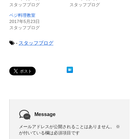
共
は
スタッフブログ
スタッフブログ
有
ク
(
リ
新
ッ
ベジ料理教室
し
ク
2017年5月23日
い
し
ウ
て
スタッフブログ
ィ
く
ン
だ
ド
さ
ウ
い
-
スタッフブログ
で
(
開
新
き
し
ま
い
す
ウ
)
ィ
ン
ド
ウ
で
開
き
ま
す
)
Message
メールアドレスが公開されることはありません。
※
が付いている欄は必須項目です