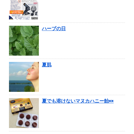
ハーブの日
夏肌
夏でも溶けないマヌカハニー飴🍬