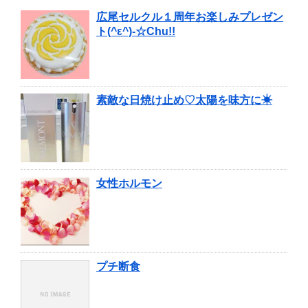
広尾セルクル１周年お楽しみプレゼン
ト(^ε^)-☆Chu!!
素敵な日焼け止め♡太陽を味方に☀
女性ホルモン
プチ断食