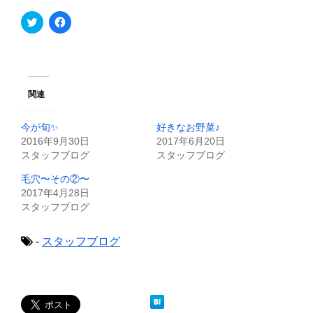
ク
F
リ
a
ッ
c
ク
e
し
b
て
o
T
o
w
k
i
で
関連
t
共
t
有
e
す
今が旬✨
好きなお野菜♪
r
る
で
に
2016年9月30日
2017年6月20日
共
は
スタッフブログ
スタッフブログ
有
ク
(
リ
新
ッ
毛穴〜その②〜
し
ク
2017年4月28日
い
し
ウ
て
スタッフブログ
ィ
く
ン
だ
ド
さ
ウ
い
-
スタッフブログ
で
(
開
新
き
し
ま
い
す
ウ
)
ィ
ン
ド