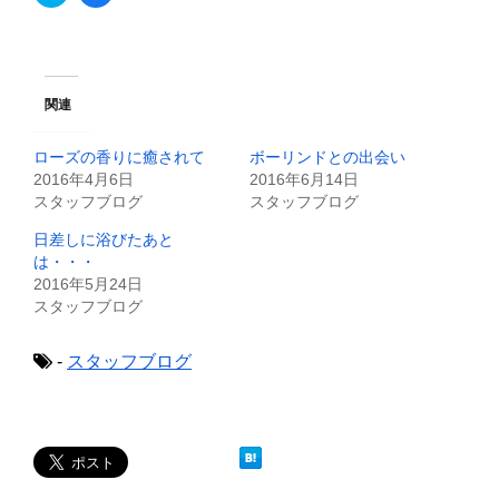
リ
a
ッ
c
ク
e
し
b
て
o
T
o
w
k
i
で
関連
t
共
t
有
e
す
ローズの香りに癒されて
ボーリンドとの出会い
r
る
で
に
2016年4月6日
2016年6月14日
共
は
スタッフブログ
スタッフブログ
有
ク
(
リ
新
ッ
日差しに浴びたあと
し
ク
は・・・
い
し
ウ
て
2016年5月24日
ィ
く
スタッフブログ
ン
だ
ド
さ
ウ
い
で
(
-
スタッフブログ
開
新
き
し
ま
い
す
ウ
)
ィ
ン
ド
ウ
で
開