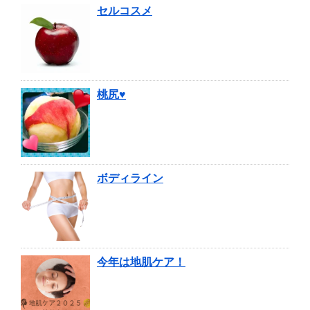
セルコスメ
桃尻♥
ボディライン
今年は地肌ケア！