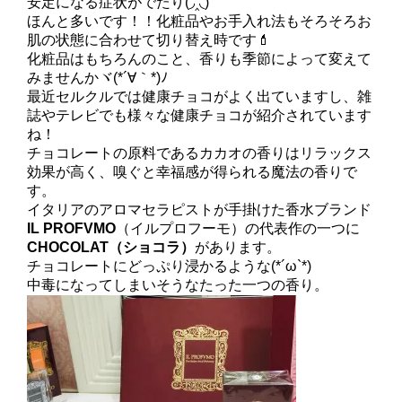
安定になる症状がでたり(◞‸◟)
ほんと多いです！！化粧品やお手入れ法もそろそろお
肌の状態に合わせて切り替え時です💄
化粧品はもちろんのこと、香りも季節によって変えて
みませんかヾ(*´∀｀*)ﾉ
最近セルクルでは健康チョコがよく出ていますし、雑
誌やテレビでも様々な健康チョコが紹介されています
ね！
チョコレートの原料であるカカオの香りはリラックス
効果が高く、嗅ぐと幸福感が得られる魔法の香りで
す。
イタリアのアロマセラピストが手掛けた香水ブランド
IL PROFVMO
（イルプロフーモ）の代表作の一つに
CHOCOLAT（ショコラ）
があります。
チョコレートにどっぷり浸かるような(*´ω`*)
中毒になってしまいそうなたった一つの香り。