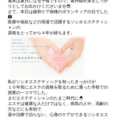
週末は夏日になる予報ですので、紫外線対策をしっか
りとしてお出かけくださいませ😎
さて、本日は緩和ケア病棟のボランティアの日でした
🏥
医療や福祉などの現場で活躍するソシオエステティシ
ャンの
資格をとってから４年が経ちます。
私がソシオエステティックを知ったきっかけが
１０年前にエステの資格を取るために通った学校での
授業の一コマでした。
まだエステティシャンのたまご時代に🐣
エステは健康な人だけではなく、病気の人や、高齢の
方などにも有効で
薬や治療で治らない、心身のケアができるソシオエス