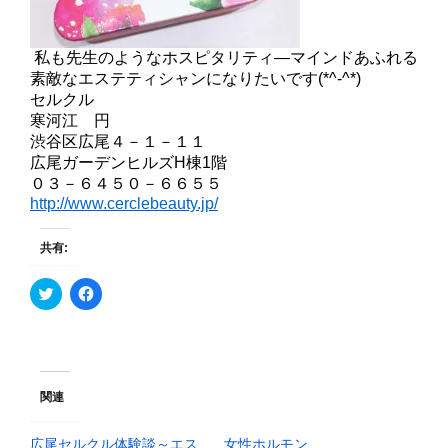
私も先生のようなホスピタリティ―マインドあふれる
素敵なエステティシャンになりたいです(*^-^*)
セルクル
寒河江 円
渋谷区広尾４－１－１１
広尾ガーデンヒルズH棟1階
０３－６４５０－６６５５
http://www.cerclebeauty.jp/
共有:
ク
F
リ
a
ッ
c
ク
e
し
b
て
o
T
o
w
k
i
で
関連
t
共
t
有
e
す
広尾セルクル体験談～エス
女性ホルモン
r
る