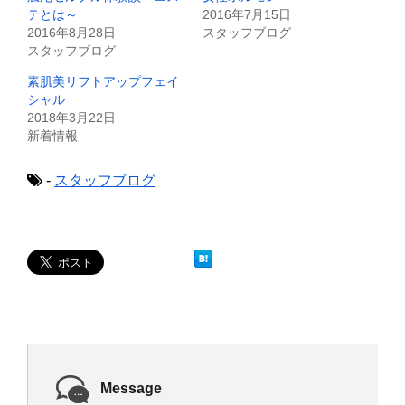
で
に
テとは～
2016年7月15日
共
は
2016年8月28日
スタッフブログ
有
ク
(
リ
スタッフブログ
新
ッ
し
ク
素肌美リフトアップフェイ
い
し
ウ
て
シャル
ィ
く
2018年3月22日
ン
だ
ド
さ
新着情報
ウ
い
で
(
開
新
き
し
-
スタッフブログ
ま
い
す
ウ
)
ィ
ン
ド
ウ
で
開
き
ま
す
)
Message