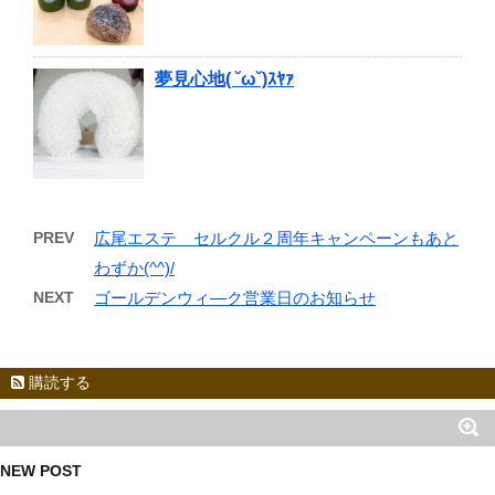
夢見心地( ˘ω˘)ｽﾔｧ
PREV
広尾エステ セルクル２周年キャンペーンもあと
わずか(^^)/
NEXT
ゴールデンウィ―ク営業日のお知らせ
購読する
NEW POST