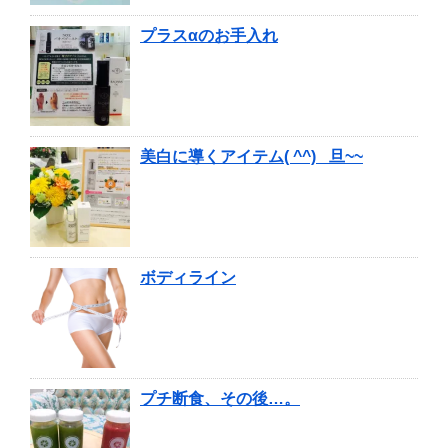
プラスαのお手入れ
美白に導くアイテム( ^^) _旦~~
ボディライン
プチ断食、その後…。