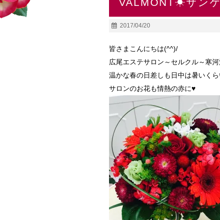
VALMONT☀サ
2017/04/20
皆さまこんにちは(^^)/
広尾エステサロン～セルクル～寒河
温かな春の日差しも日中は暑いくらいで
サロンのお花も情熱の赤に♥