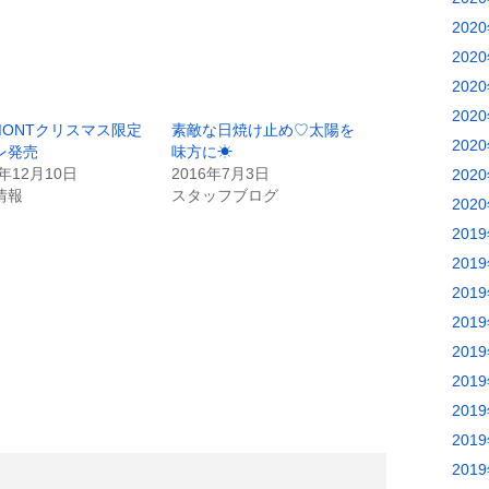
202
202
202
202
LMONTクリスマス限定
素敵な日焼け止め♡太陽を
202
レ発売
味方に☀
6年12月10日
2016年7月3日
202
情報
スタッフブログ
202
201
201
201
201
201
201
201
201
201