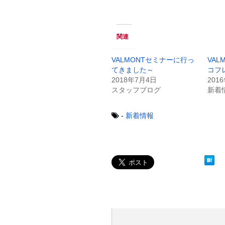
ク
e
し
b
て
o
T
o
w
k
関連
i
で
t
共
t
有
e
す
VALMONTセミナーに行っ
VA
r
る
てきました～
コフ
で
に
共
は
2018年7月4日
201
有
ク
スタッフブログ
新着
(
リ
新
ッ
し
ク
い
し
-
新着情報
ウ
て
ィ
く
ン
だ
ド
さ
ウ
い
で
(
開
新
き
し
ま
い
す
ウ
)
ィ
ン
ド
ウ
で
開
き