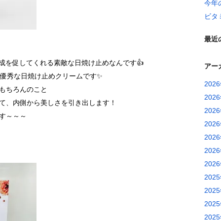
今年
ビタ
最近
成を促してくれる素敵な日焼け止めなんです👍
アー
る優秀な日焼け止めクリームです✨
202
もちろんのこと
202
て、内側から美しさを引き出します！
202
す～～～
202
202
202
202
202
202
202
202