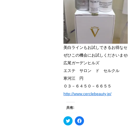
美白ラインもお試しできるお得なセット
ぜひこの機会にお試しくださいませ(*^
広尾ガーデンヒルズ
エステ サロン ド セルクル
寒河江 円
０３－６４５０－６６５５
http://www.cerclebeauty.jp/
共有:
ク
F
リ
a
ッ
c