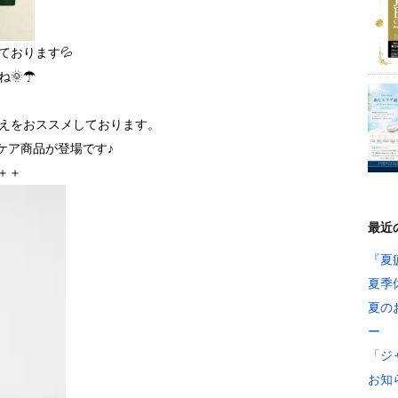
ております💦
ね🌞☂
えをおススメしております。
ンケア商品が登場です♪
＋＋
最近
『夏
夏季
夏の
ー
「ジ
お知