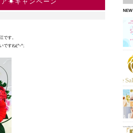
ンケア☀キャンペーン
NEW
江です。
すね(^-^;