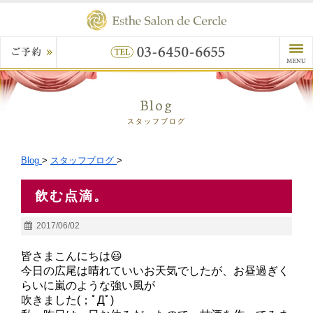
Blog
スタッフブログ
Blog
>
スタッフブログ
>
飲む点滴。
2017/06/02
皆さまこんにちは😃
今日の広尾は晴れていいお天気でしたが、お昼過ぎく
らいに嵐のような強い風が
吹きました(；ﾟДﾟ)