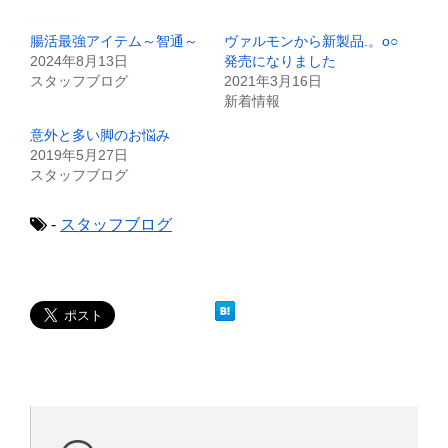
t
共
t
有
e
す
腸活最強アイテム～智通～
ヴァルモンから新製品.。o○
r
る
で
に
2024年8月13日
発売になりました
共
は
スタッフブログ
2021年3月16日
有
ク
(
リ
新着情報
新
ッ
し
ク
意外と多い脚のお悩み
い
し
ウ
て
2019年5月27日
ィ
く
スタッフブログ
ン
だ
ド
さ
ウ
い
で
(
-
スタッフブログ
開
新
き
し
ま
い
す
ウ
)
ィ
ン
ド
ウ
で
開
き
ま
す
)