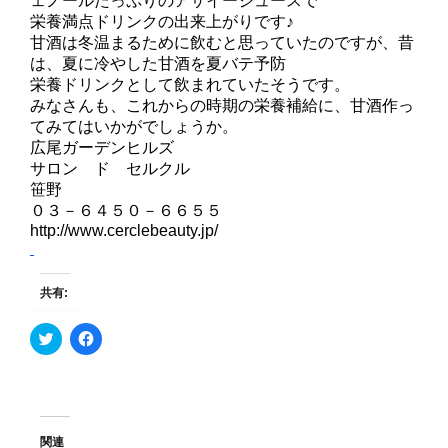
ェノールたっぷりのアサイージュースで
栄養満点ドリンクの出来上がりです♪
甘酒は冬温まるために飲むと思っていたのですが、昔
は、夏に冷やした甘酒を夏バテ予防
栄養ドリンクとして飲まれていたそうです。
みなさんも、これからの時期の栄養補給に、甘酒作っ
てみてはいかがでしょうか。
広尾ガーデンヒルズ
サロン ド セルクル
笹野
０３－６４５０－６６５５
http://www.cerclebeauty.jp/
共有:
ク
F
リ
a
ッ
c
ク
e
し
b
て
o
T
o
w
k
i
で
関連