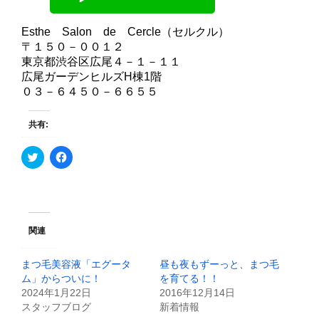
Esthe Salon de Cercle（セルクル）
〒１５０－００１２
東京都渋谷区広尾４－１－１１
広尾ガーデンヒルズH棟1階
０３－６４５０－６６５５
共有:
ク
F
リ
a
ッ
c
ク
e
し
b
て
o
T
o
w
k
i
で
関連
t
共
t
有
e
す
まつ毛美容液「エグータ
昼も夜もずーっと、まつ毛
r
る
で
に
ム」からついに！
を育てる！！
共
は
2024年1月22日
2016年12月14日
有
ク
(
リ
スタッフブログ
新着情報
新
ッ