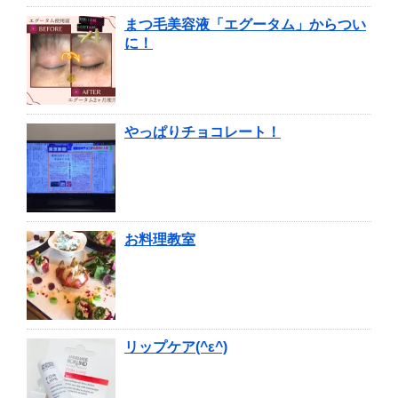
まつ毛美容液「エグータム」からつい
に！
やっぱりチョコレート！
お料理教室
リップケア(^ε^)