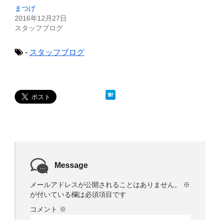
し
ク
まつげ
い
し
ウ
て
2016年12月27日
ィ
く
スタッフブログ
ン
だ
ド
さ
ウ
い
で
(
-
スタッフブログ
開
新
き
し
ま
い
す
ウ
)
ィ
ン
ド
ウ
で
開
き
ま
す
)
Message
メールアドレスが公開されることはありません。
※
が付いている欄は必須項目です
コメント
※