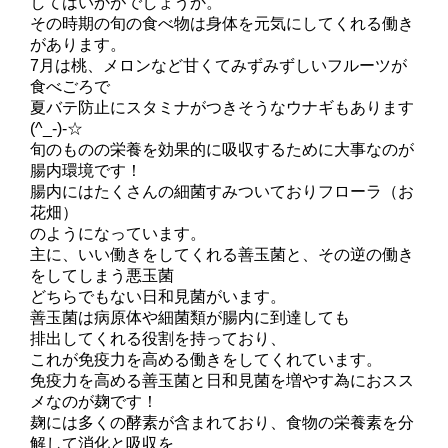
してはいかがでしょうか。
その時期の旬の食べ物は身体を元気にしてくれる働き
があります。
7月は桃、メロンなど甘くてみずみずしいフルーツが
食べごろで
夏バテ防止にスタミナがつきそうなウナギもあります
(^_-)-☆
旬のものの栄養を効果的に吸収するために大事なのが
腸内環境です！
腸内にはたくさんの細菌すみついておりフローラ（お
花畑）
のようになっています。
主に、いい働きをしてくれる善玉菌と、その逆の働き
をしてしまう悪玉菌
どちらでもない日和見菌がいます。
善玉菌は病原体や細菌類が腸内に到達しても
排出してくれる役割を持っており、
これが免疫力を高める働きをしてくれています。
免疫力を高める善玉菌と日和見菌を増やす為におスス
メなのが麹です！
麹には多くの酵素が含まれており、食物の栄養素を分
解して消化と吸収を