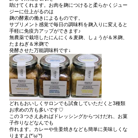
助けてくれます。お肉を麹につけると柔らかくジュー
ジーに仕上がるのは
麹の酵素の働きによるものです。
サプリメント感覚で毎日の調味料を麹入りに変えると
手軽に免疫力アップができます♪
無農薬で栽培したにんにく＆麦麹、しょうが＆米麹、
たまねぎ＆米麹で
発酵させた万能調味料です↓
どれもおいしくサロンでも試食していただくと3種類
お求めの方も多いです♡
この３つさえあればドレッシングからつけだれ、お菓
子作りなどなんでも
作れます。カレーや生姜焼きなども簡単に美味しくな
りますよ(*’ω’*)