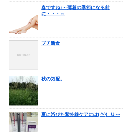
春ですね♪～薄着の季節になる前
に・・・～
プチ断食
秋の気配。
夏に浴びた紫外線ケアには( ^^) _U~~