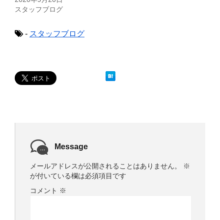
ィ
く
スタッフブログ
ン
だ
ド
さ
ウ
い
で
(
-
スタッフブログ
開
新
き
し
ま
い
す
ウ
)
ィ
ン
ド
ウ
で
開
き
ま
す
)
Message
メールアドレスが公開されることはありません。
※
が付いている欄は必須項目です
コメント
※