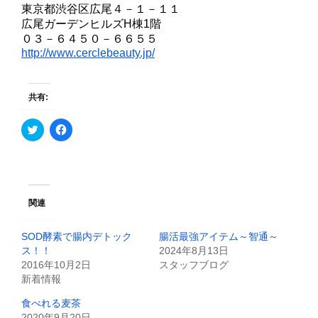
東京都渋谷区広尾４－１－１１
広尾ガーデンヒルズH棟1階
０３－６４５０－６６５５
http://www.cerclebeauty.jp/
共有:
ク
F
リ
a
ッ
c
ク
e
し
b
て
o
T
o
w
k
i
で
関連
t
共
t
有
e
す
SOD酵素で腸内デトック
腸活最強アイテム～智通～
r
る
で
に
ス！！
2024年8月13日
共
は
2016年10月2日
スタッフブログ
有
ク
(
リ
新着情報
新
ッ
し
ク
食べれる麦茶
い
し
ウ
て
2020年9月20日