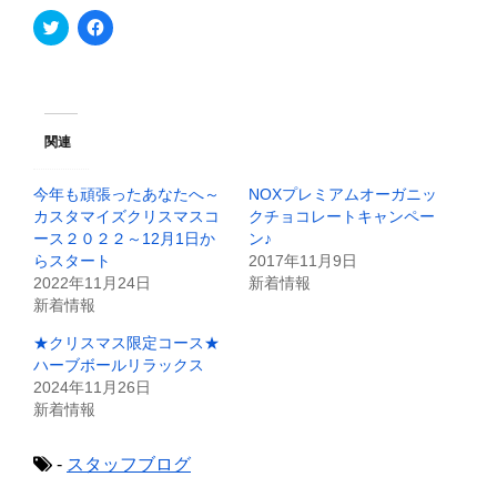
ク
F
リ
a
ッ
c
ク
e
し
b
て
o
T
o
w
k
i
で
関連
t
共
t
有
e
す
今年も頑張ったあなたへ～
NOXプレミアムオーガニッ
r
る
で
に
カスタマイズクリスマスコ
クチョコレートキャンペー
共
は
ース２０２２～12月1日か
ン♪
有
ク
(
リ
らスタート
2017年11月9日
新
ッ
2022年11月24日
新着情報
し
ク
い
し
新着情報
ウ
て
ィ
く
★クリスマス限定コース★
ン
だ
ド
さ
ハーブボールリラックス
ウ
い
で
(
2024年11月26日
開
新
新着情報
き
し
ま
い
す
ウ
)
ィ
-
スタッフブログ
ン
ド