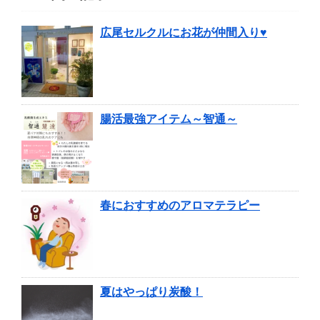
広尾セルクルにお花が仲間入り♥
腸活最強アイテム～智通～
春におすすめのアロマテラピー
夏はやっぱり炭酸！