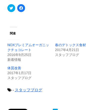
ク
F
リ
a
ッ
c
ク
e
し
b
て
o
T
o
w
k
i
で
関連
t
共
t
有
e
す
NOXプレミアムオーガニッ
春のデトックス食材
r
る
で
に
クチョコレート
2017年4月21日
共
は
2016年9月25日
スタッフブログ
有
ク
(
リ
新着情報
新
ッ
し
ク
体質改善
い
し
ウ
て
2017年1月17日
ィ
く
スタッフブログ
ン
だ
ド
さ
ウ
い
で
(
-
スタッフブログ
開
新
き
し
ま
い
す
ウ
)
ィ
ン
ド