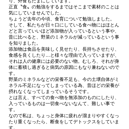
り、外食もたまにしています。
正直〝食〟の勉強をするまではそこまで素材のことは
気にしていませんでした。
ちょうど去年の今頃、食育について勉強しました。
そして、私たちが日々口にしている食べ物にはほとん
どと言っていいほど添加物が入っているという事や、
昔に比べると、野菜のミネラルが減っているという事
を知りました。
添加物は食品を美味しく見せたり、長持ちさせたり、
食感を良くしたり…と様々な理由で入っていますが、
それは人の健康には必要のない物。むしろ、それが身
体に蓄積し過ぎると病気の原因にもなり兼ねないので
す。
野菜のミネラルなどの栄養不足も、今の土壌自体がミ
ネラル不足になってしまっている為、昔ほどの栄養が
摂れなくなってしまっているそうです。
とは言え、すべての食べ物を無添加のものにしたり、
入っているものは一切食べないなんて、難しい事で
す。
なので私は、ちょっと身体に疲れが溜まりやすくなっ
たり重くなったら、断食をしてデトックスをしていま
す。