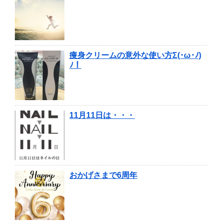
痩身クリームの意外な使い方Σ(･ω･ﾉ)
ﾉ！
11月11日は・・・
おかげさまで6周年