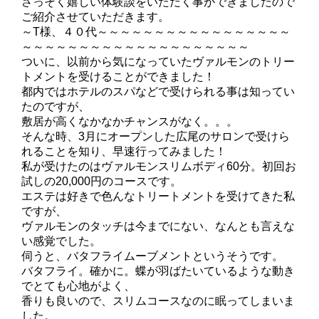
さっそく嬉しい体験談をいただく事ができましたので
ご紹介させていただきます。
～T様、４０代～～～～～～～～～～～～～～～～～
～～～～～～～～～～～～～～～～～～～～
ついに、以前から気になっていたヴァルモンのトリー
トメントを受けることができました！
都内ではホテルのスパなどで受けられる事は知ってい
たのですが、
敷居が高くなかなかチャンスがなく。。。
そんな時、3月にオープンした広尾のサロンで受けら
れることを知り、早速行ってみました！
私が受けたのはヴァルモンスリムボディ60分。初回お
試しの20,000円のコースです。
エステは好きで色んなトリートメントを受けてきた私
ですが、
ヴァルモンのタッチは今までにない、なんとも言えな
い感覚でした。
伺うと、バタフライムーブメントというそうです。
バタフライ。確かに。蝶が羽ばたいているような動き
でとても心地がよく、
香りも良いので、スリムコースなのに眠ってしまいま
した。