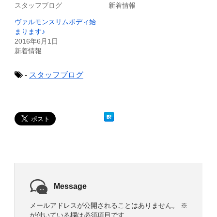
(
リ
スタッフブログ
新着情報
新
ッ
し
ク
ヴァルモンスリムボディ始
い
し
ウ
て
まります♪
ィ
く
2016年6月1日
ン
だ
ド
さ
新着情報
ウ
い
で
(
開
新
き
し
-
スタッフブログ
ま
い
す
ウ
)
ィ
ン
ド
ウ
で
開
き
ま
す
)
Message
メールアドレスが公開されることはありません。
※
が付いている欄は必須項目です