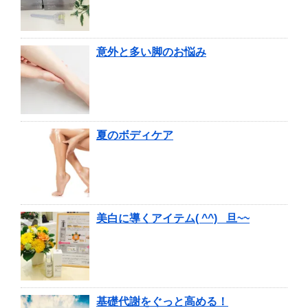
意外と多い脚のお悩み
夏のボディケア
美白に導くアイテム( ^^) _旦~~
基礎代謝をぐっと高める！