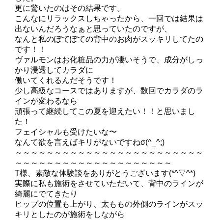
更に驚いたのはその結果です。
こんなにリラックスしちゃったから、一回では結果は
出ないんだろうなぁと思っていたのですが、
なんと私のぽてぽての背中のお肉がスッキリしてたの
です！！
ヴァルモンはお化粧品の力が凄いそうで、成分がしっ
かり浸透してカラダに
働いてくれるんだそうです！
少し高級なコースではありますが、数回でカラダのラ
インが変わるなら
頑張って継続してこの夏を迎えたい！！と思いまし
た
！
フェイシャルも受けたいな〜
なんて欲を言えばキリがないですねσ(^_^;)
～～～～～～～～～～～～～～～～～～～～～～～～
～～～～～～～～～～～～～～～～～～～～
T様、素敵な体験談をありがとうございます(*^▽^*)
実際に私も施術をさせていただいて、背中のラインが
綺麗にでてきたり
ヒップの位置も上がり、太ももの外側のラインがスッ
キリとしたのが施術をしながら