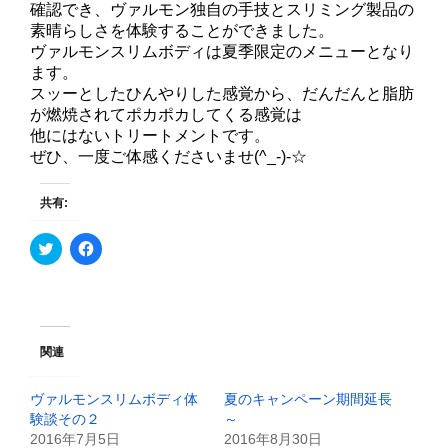
確認でき、ヴァルモン独自の手技とスリミング製品の
素晴らしさを体験することができました。
ヴァルモンスリムボディは夏季限定のメニューとなり
ます。
スッーとしたひんやりした感覚から、だんだんと脂肪
が燃焼されてポカポカしてくる感覚は
他にはないトリートメントです。
ぜひ、一度ご体感くださいませ(^_-)-☆
共有:
ク
F
リ
a
ッ
c
ク
e
し
b
て
o
T
o
w
k
i
で
関連
t
共
t
有
e
す
ヴァルモンスリムボディ体
夏のキャンペーン期間延長
r
る
で
に
験談その２
～
共
は
2016年7月5日
2016年8月30日
有
ク