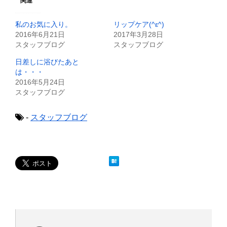
関連
t
共
t
有
e
す
私のお気に入り。
リップケア(^ε^)
r
る
で
に
2016年6月21日
2017年3月28日
共
は
スタッフブログ
スタッフブログ
有
ク
(
リ
新
ッ
日差しに浴びたあと
し
ク
は・・・
い
し
ウ
て
2016年5月24日
ィ
く
スタッフブログ
ン
だ
ド
さ
ウ
い
で
(
-
スタッフブログ
開
新
き
し
ま
い
す
ウ
)
ィ
ン
ド
ウ
で
開
き
ま
す
)