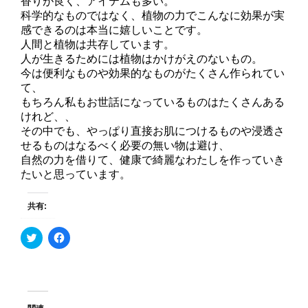
香りが良く、アイテムも多い。
科学的なものではなく、植物の力でこんなに効果が実
感できるのは本当に嬉しいことです。
人間と植物は共存しています。
人が生きるためには植物はかけがえのないもの。
今は便利なものや効果的なものがたくさん作られてい
て、
もちろん私もお世話になっているものはたくさんある
けれど、、
その中でも、やっぱり直接お肌につけるものや浸透さ
せるものはなるべく必要の無い物は避け、
自然の力を借りて、健康で綺麗なわたしを作っていき
たいと思っています。
共有:
ク
F
リ
a
ッ
c
ク
e
し
b
て
o
T
o
w
k
i
で