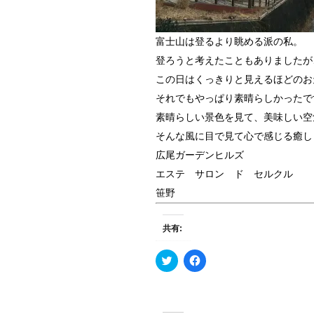
富士山は登るより眺める派の私。
登ろうと考えたこともありましたが
この日はくっきりと見えるほどのお
それでもやっぱり素晴らしかったです
素晴らしい景色を見て、美味しい空気
そんな風に目で見て心で感じる癒し
広尾ガーデンヒルズ
エステ サロン ド セルクル
笹野
共有:
ク
F
リ
a
ッ
c
ク
e
し
b
て
o
T
o