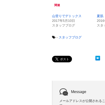
w
k
関連
i
で
t
共
t
有
e
す
山登りでデトックス
夏肌
r
る
2017年5月10日
201
で
に
共
は
スタッフブログ
スタ
有
ク
(
リ
新
ッ
し
ク
-
スタッフブログ
い
し
ウ
て
ィ
く
ン
だ
ド
さ
ウ
い
で
(
開
新
き
し
ま
い
す
ウ
)
ィ
ン
ド
ウ
で
開
き
Message
ま
す
)
メールアドレスが公開される