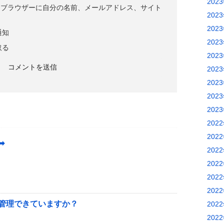
202
めブラウザーに自分の名前、メールアドレス、サイト
202
202
通知
202
取る
202
202
202
202
202
202
202
︎
202
202
202
202
管理できていますか？
202
202