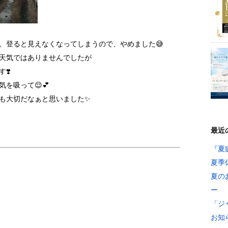
、登ると見えなくなってしまうので、やめました😅
天気ではありませんでしたが
❣️
を吸って😌💕
も大切だなぁと思いました✨
最近
『夏
夏季
夏の
ー
「ジ
お知