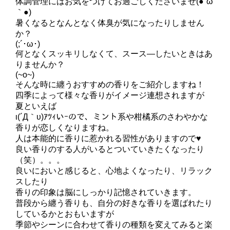
体調管理にはお気をつけてお過ごしくださいませ(●´ω
｀●)
暑くなるとなんとなく体臭が気になったりしません
か？
(;´･ω･)
何となくスッキリしなくて、スース―したいときはあ
りませんか？
(~o~)
そんな時に纏うおすすめの香りをご紹介しますね！
四季によって様々な香りがイメージ連想されますが
夏といえば
ι(´Д｀υ)ｱﾂｨいｰので、ミント系や柑橘系のさわやかな
香りが恋しくなりますね。
人は本能的に香りに惹かれる習性がありますので♥
良い香りのする人がいるとついていきたくなったり
（笑）。。。
良いにおいと感じると、心地よくなったり、リラック
スしたり
香りの印象は脳にしっかり記憶されていきます。
普段から纏う香りも、自分の好きな香りを選ばれたり
しているかとおもいますが
季節やシーンに合わせて香りの種類を変えてみると楽