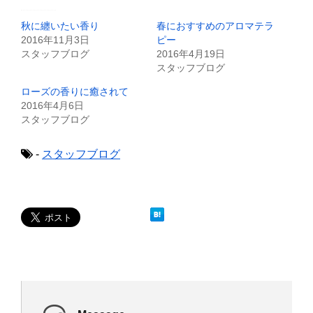
t
共
t
有
e
す
秋に纏いたい香り
春におすすめのアロマテラ
r
る
で
に
2016年11月3日
ピー
共
は
スタッフブログ
2016年4月19日
有
ク
(
リ
スタッフブログ
新
ッ
し
ク
ローズの香りに癒されて
い
し
ウ
て
2016年4月6日
ィ
く
スタッフブログ
ン
だ
ド
さ
ウ
い
で
(
-
スタッフブログ
開
新
き
し
ま
い
す
ウ
)
ィ
ン
ド
ウ
で
開
き
ま
す
)