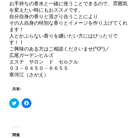
お手持ちの香水と一緒に使うことできるので、雰囲気
を変えたい時にもおススメです。
自分自身の香りと混ざり合うことにより
その人自身の特別な香りとイメージを作り上げてくれ
ます！
人とかぶらない香りを纏いたい方にはぴったりで
す！！
ご興味のある方はご相談くださいませ(^O^)／
広尾ガーデンヒルズ
エステ サロン ド セルクル
０３－６４５０－６６５５
寒河江（さがえ）
共有:
ク
F
リ
a
ッ
c
ク
e
し
b
て
o
T
o
w
k
i
で
関連