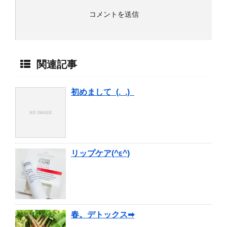
関連記事
初めまして_(._.)_
リップケア(^ε^)
春。デトックス➡︎