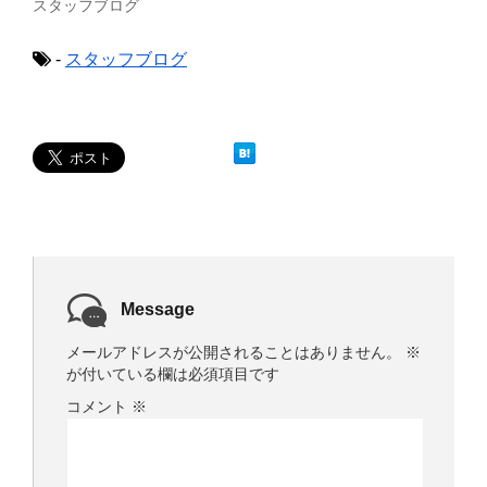
で
(
スタッフブログ
開
新
き
し
ま
い
-
スタッフブログ
す
ウ
)
ィ
ン
ド
ウ
で
開
き
ま
す
)
Message
メールアドレスが公開されることはありません。
※
が付いている欄は必須項目です
コメント
※