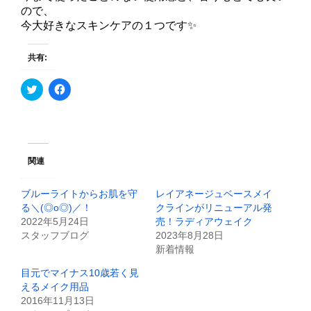
ので、
今大好きなスキンケアの１つです✨
共有:
ク
F
リ
a
ッ
c
ク
e
し
b
て
o
T
o
w
k
i
で
関連
t
共
t
有
e
す
ブルーライトからお肌を守
レイアネージュベースメイ
r
る
で
に
る＼(◎o◎)／！
クラインがリニューアル発
共
は
2022年5月24日
売！ラディアウェイク
有
ク
(
リ
スタッフブログ
2023年8月28日
新
ッ
新着情報
し
ク
い
し
ウ
て
目元でマイナス10歳若く見
ィ
く
えるメイク用品
ン
だ
ド
さ
2016年11月13日
ウ
い