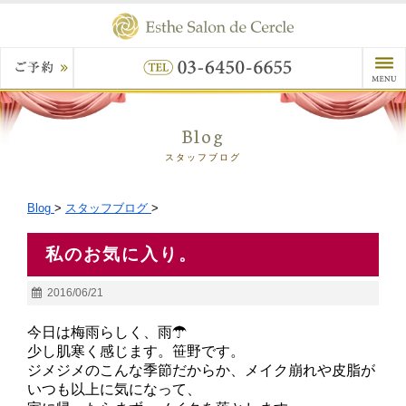
Blog
スタッフブログ
Blog
>
スタッフブログ
>
私のお気に入り。
2016/06/21
今日は梅雨らしく、雨
☂
少し肌寒く感じます。笹野です
。
ジメジメのこんな季節だからか、メイク崩れや皮脂が
いつも以上に気になって、