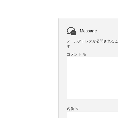
ま
い
す
ウ
)
ィ
ン
ド
ウ
で
開
き
Message
ま
す
)
メールアドレスが公開される
す
コメント
※
名前
※