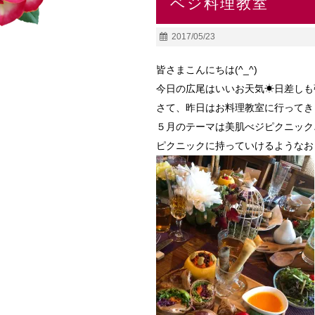
ベジ料理教室
2017/05/23
皆さまこんにちは(^_^)
今日の広尾はいいお天気☀日差しも
さて、昨日はお料理教室に行ってき
５月のテーマは美肌べジピクニック
ピクニックに持っていけるようなお