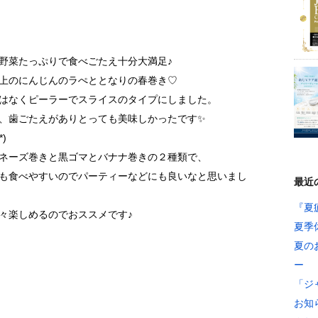
野菜たっぷりで食べごたえ十分大満足♪
上のにんじんのラぺととなりの春巻き♡
はなくピーラーでスライスのタイプにしました。
、歯ごたえがありとっても美味しかったです✨
)
ネーズ巻きと黒ゴマとバナナ巻きの２種類で、
も食べやすいのでパーティーなどにも良いなと思いまし
最近
『夏
々楽しめるのでおススメです♪
夏季
夏の
ー
「ジ
お知