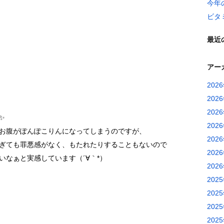
今年
ビタ
最近
アー
202
202
202
✨
202
お腹がぽんぽこりんになってしまうのですが、
202
ぎても罪悪感がなく、もたれたりすることもないので
202
いなぁと実感しています（´∀｀*）
202
202
202
202
202