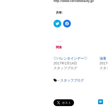
http://www.cerclebeauty.jp/
共有:
ク
F
リ
a
ッ
c
ク
e
し
b
て
o
T
o
w
k
関連
i
で
t
共
t
有
e
す
♡バレンタインデー♡
滋養
r
る
2017年2月14日
201
で
に
共
は
スタッフブログ
スタ
有
ク
(
リ
新
ッ
し
ク
-
スタッフブログ
い
し
ウ
て
ィ
く
ン
だ
ド
さ
ウ
い
で
(
開
新
き
し