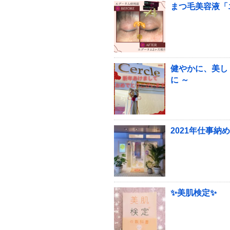
まつ毛美容液「
健やかに、美し
に ～
2021年仕事納め
✨美肌検定✨